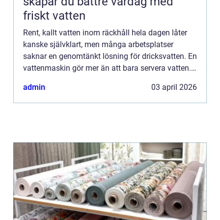
skapar du bättre vardag med
friskt vatten
Rent, kallt vatten inom räckhåll hela dagen låter
kanske självklart, men många arbetsplatser
saknar en genomtänkt lösning för dricksvatten. En
vattenmaskin gör mer än att bara servera vatten.
Den kan bidra till bättre hälsa, högre trivsel och en
admin
03 april 2026
mer ...