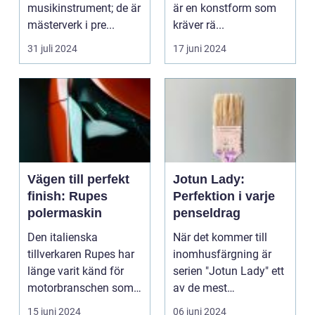
musikinstrument; de är
är en konstform som
mästerverk i pre...
kräver rä...
31 juli 2024
17 juni 2024
Vägen till perfekt
Jotun Lady:
finish: Rupes
Perfektion i varje
polermaskin
penseldrag
Den italienska
När det kommer till
tillverkaren Rupes har
inomhusfärgning är
länge varit känd för
serien "Jotun Lady" ett
motorbranschen som
av de mest
symbole...
prestigefyl...
15 juni 2024
06 juni 2024