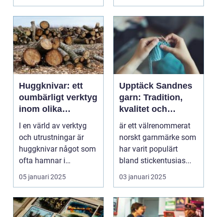
Huggknivar: ett
Upptäck Sandnes
oumbärligt verktyg
garn: Tradition,
inom olika
kvalitet och
industrier
modern design för
I en värld av verktyg
är ett välrenommerat
alla stickare
och utrustningar är
norskt garnmärke som
huggknivar något som
har varit populärt
ofta hamnar i
bland stickentusias...
skymund...
05 januari 2025
03 januari 2025