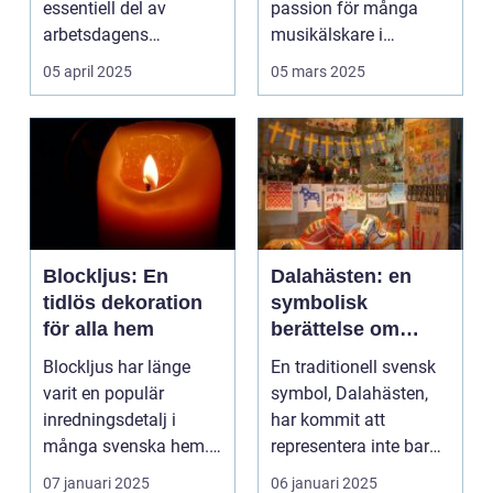
essentiell del av
passion för många
arbetsdagens
musikälskare i
utrustning s...
Stockh...
05 april 2025
05 mars 2025
Blockljus: En
Dalahästen: en
tidlös dekoration
symbolisk
för alla hem
berättelse om
svenskt hantverk
Blockljus har länge
En traditionell svensk
varit en populär
symbol, Dalahästen,
inredningsdetalj i
har kommit att
många svenska hem.
representera inte bara
Deras enk...
Dalarna, utan ...
07 januari 2025
06 januari 2025