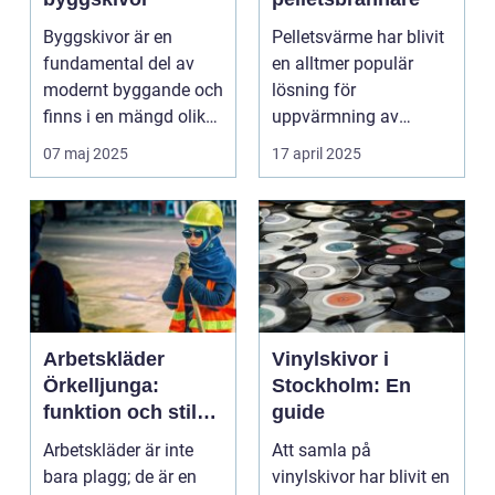
Byggskivor är en
Pelletsvärme har blivit
fundamental del av
en alltmer populär
modernt byggande och
lösning för
finns i en mängd olika
uppvärmning av
typer och ...
bost&...
07 maj 2025
17 april 2025
Arbetskläder
Vinylskivor i
Örkelljunga:
Stockholm: En
funktion och stil
guide
för varje
Arbetskläder är inte
Att samla på
yrkesperson
bara plagg; de är en
vinylskivor har blivit en