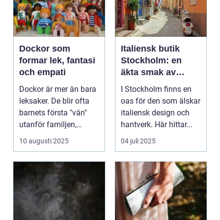
Dockor som
Italiensk butik
formar lek, fantasi
Stockholm: en
och empati
äkta smak av
italien i hjärtat av
Dockor är mer än bara
I Stockholm finns en
sverige
leksaker. De blir ofta
oas för den som älskar
barnets första "vän"
italiensk design och
utanför familjen,
hantverk. Här hittar...
någon att ta han...
10 augusti 2025
04 juli 2025