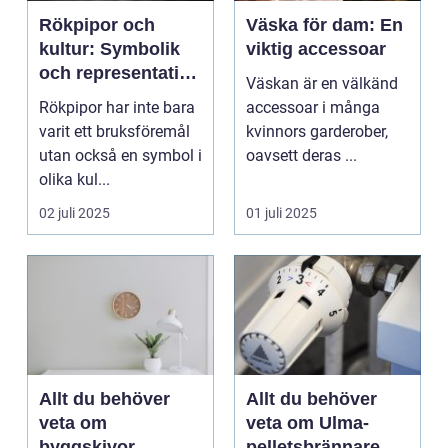
Rökpipor och
Väska för dam: En
kultur: Symbolik
viktig accessoar
och representation
Väskan är en välkänd
i historia och
Rökpipor har inte bara
accessoar i många
medier
varit ett bruksföremål
kvinnors garderober,
utan också en symbol i
oavsett deras ...
olika kul...
02 juli 2025
01 juli 2025
Allt du behöver
Allt du behöver
veta om
veta om Ulma-
byggskivor
pelletsbrännare