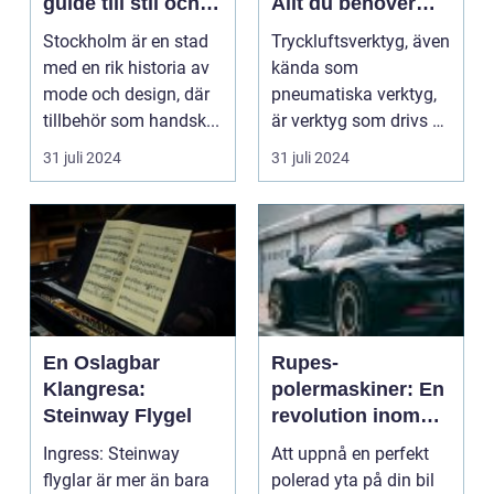
guide till stil och
Allt du behöver
komfort
veta
Stockholm är en stad
Tryckluftsverktyg, även
med en rik historia av
kända som
mode och design, där
pneumatiska verktyg,
tillbehör som handsk...
är verktyg som drivs av
kompri...
31 juli 2024
31 juli 2024
En Oslagbar
Rupes-
Klangresa:
polermaskiner: En
Steinway Flygel
revolution inom
bilvård
Ingress: Steinway
Att uppnå en perfekt
flyglar är mer än bara
polerad yta på din bil