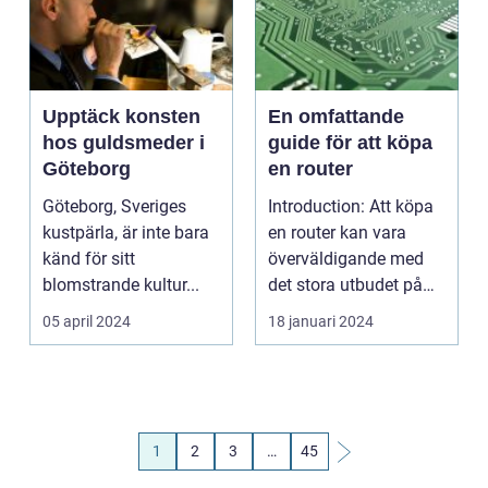
Upptäck konsten
En omfattande
hos guldsmeder i
guide för att köpa
Göteborg
en router
Göteborg, Sveriges
Introduction: Att köpa
kustpärla, är inte bara
en router kan vara
känd för sitt
överväldigande med
blomstrande kultur...
det stora utbudet på
marknaden idag. De...
05 april 2024
18 januari 2024
1
2
3
…
45