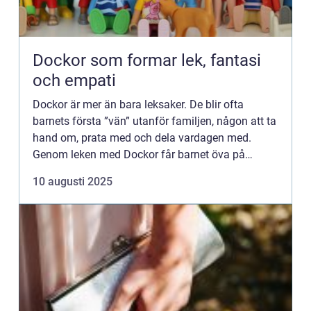
Dockor som formar lek, fantasi
och empati
Dockor är mer än bara leksaker. De blir ofta
barnets första ”vän” utanför familjen, någon att ta
hand om, prata med och dela vardagen med.
Genom leken med Dockor får barnet öva på
relationer, känslor och ansvar i en trygg och lekfull
10 augusti 2025
form...