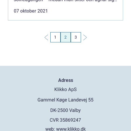
åt flugfiske i Göteborg är något som många av
07 oktober 2021
oss har fått tillfäll...
1
2
3
Adress
web:
www.klikko.dk