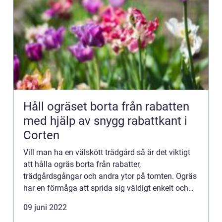
Håll ogräset borta från rabatten
med hjälp av snygg rabattkant i
Corten
Vill man ha en välskött trädgård så är det viktigt
att hålla ogräs borta från rabatter,
trädgårdsgångar och andra ytor på tomten. Ogräs
har en förmåga att sprida sig väldigt enkelt och
för att slippa rensa rabatten allt för ofta, vilket är
09 juni 2022
både slits...