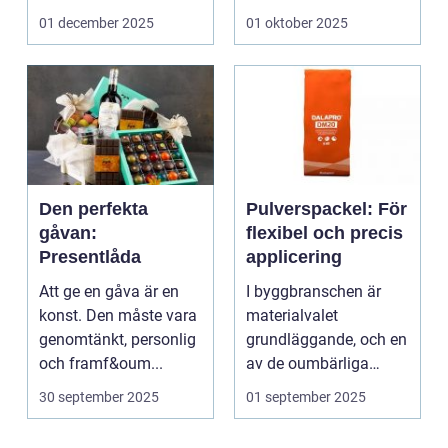
De ger utrymme fö...
01 december 2025
01 oktober 2025
Den perfekta
Pulverspackel: För
gåvan:
flexibel och precis
Presentlåda
applicering
Att ge en gåva är en
I byggbranschen är
konst. Den måste vara
materialvalet
genomtänkt, personlig
grundläggande, och en
och framf&oum...
av de oumbärliga
komponenterna...
30 september 2025
01 september 2025