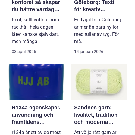
kontoret så skapar
Göteborg: Textil
du bättre vardag
för kreativ
med friskt vatten
inredning och
Rent, kallt vatten inom
En tygaffär i Göteborg
hållbara projekt
räckhåll hela dagen
är mer än bara hyllor
låter kanske självklart,
med rullar av tyg. För
men många
må...
arbetsplatser saknar ...
03 april 2026
14 januari 2026
R134a egenskaper,
Sandnes garn:
användning och
kvalitet, tradition
framtidens
och moderna
alternativ
färger för alla
r134a är ett av de mest
Att välja rätt garn är