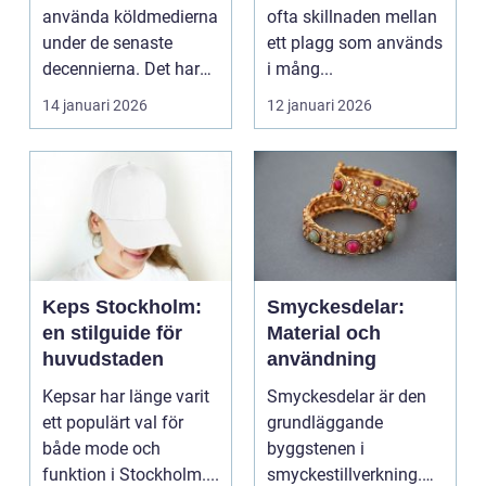
stickare
använda köldmedierna
ofta skillnaden mellan
under de senaste
ett plagg som används
decennierna. Det har
i mång...
haft en central r...
14 januari 2026
12 januari 2026
Keps Stockholm:
Smyckesdelar:
en stilguide för
Material och
huvudstaden
användning
Kepsar har länge varit
Smyckesdelar är den
ett populärt val för
grundläggande
både mode och
byggstenen i
funktion i Stockholm....
smyckestillverkning.