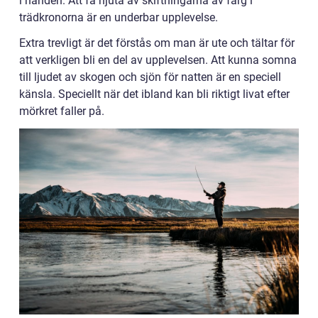
i handen. Att få njuta av skiftningarna av färg i
trädkronorna är en underbar upplevelse.
Extra trevligt är det förstås om man är ute och tältar för
att verkligen bli en del av upplevelsen. Att kunna somna
till ljudet av skogen och sjön för natten är en speciell
känsla. Speciellt när det ibland kan bli riktigt livat efter
mörkret faller på.