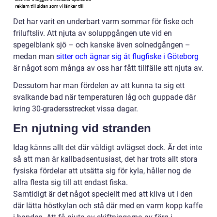
Det har varit en underbart varm sommar för fiske och
friluftsliv. Att njuta av soluppgången ute vid en
spegelblank sjö – och kanske även solnedgången –
medan man
sitter och ägnar sig åt flugfiske i Göteborg
är något som många av oss har fått tillfälle att njuta av.
Dessutom har man fördelen av att kunna ta sig ett
svalkande bad när temperaturen låg och guppade där
kring 30-gradersstrecket vissa dagar.
En njutning vid stranden
Idag känns allt det där väldigt avlägset dock. Är det inte
så att man är kallbadsentusiast, det har trots allt stora
fysiska fördelar att utsätta sig för kyla, håller nog de
allra flesta sig till att endast fiska.
Samtidigt är det något speciellt med att kliva ut i den
där lätta höstkylan och stå där med en varm kopp kaffe