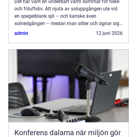
Det har varit en underbart varm sommar för fiske
och friluftsliv. Att njuta av soluppgången ute vid
en spegelblank sjö – och kanske även
solnedgången – medan man sitter och ägnar sig
åt flugfiske i Göteborg är något som många av
admin
12 juni 2026
oss har fått tillfäll...
Konferens dalarna när miljön gör