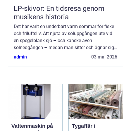
LP-skivor: En tidsresa genom
musikens historia
Det har varit en underbart varm sommar för fiske
och friluftsliv. Att njuta av soluppgången ute vid
en spegelblank sjö – och kanske även
solnedgången – medan man sitter och ägnar sig
åt flugfiske i Göteborg är något som många av
admin
03 maj 2026
oss har fått tillfäll...
Vattenmaskin på
Tygaffär i