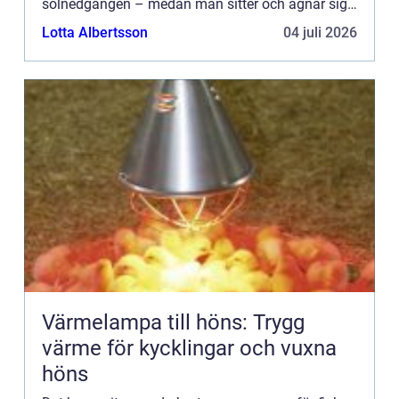
solnedgången – medan man sitter och ägnar sig
åt flugfiske i Göteborg är något som många av
Lotta Albertsson
04 juli 2026
oss har fått tillfäll...
Värmelampa till höns: Trygg
värme för kycklingar och vuxna
höns