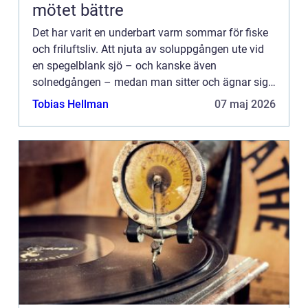
mötet bättre
Det har varit en underbart varm sommar för fiske
och friluftsliv. Att njuta av soluppgången ute vid
en spegelblank sjö – och kanske även
solnedgången – medan man sitter och ägnar sig
åt flugfiske i Göteborg är något som många av
Tobias Hellman
07 maj 2026
oss har fått tillfäll...