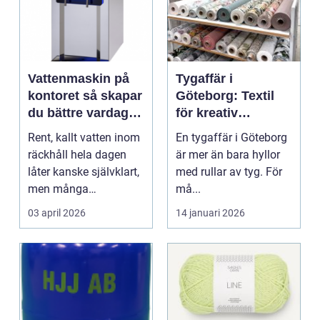
Vattenmaskin på
Tygaffär i
kontoret så skapar
Göteborg: Textil
du bättre vardag
för kreativ
med friskt vatten
inredning och
Rent, kallt vatten inom
En tygaffär i Göteborg
hållbara projekt
räckhåll hela dagen
är mer än bara hyllor
låter kanske självklart,
med rullar av tyg. För
men många
må...
arbetsplatser saknar ...
03 april 2026
14 januari 2026