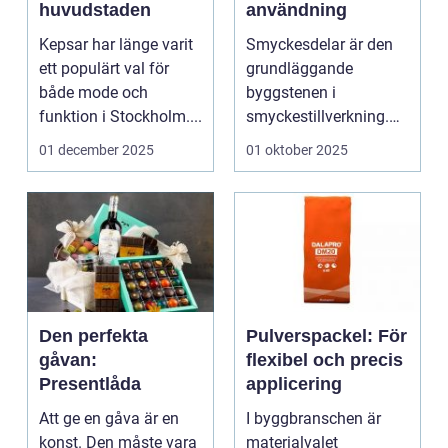
huvudstaden
användning
Kepsar har länge varit
Smyckesdelar är den
ett populärt val för
grundläggande
både mode och
byggstenen i
funktion i Stockholm....
smyckestillverkning.
De ger utrymme fö...
01 december 2025
01 oktober 2025
Den perfekta
Pulverspackel: För
gåvan:
flexibel och precis
Presentlåda
applicering
Att ge en gåva är en
I byggbranschen är
konst. Den måste vara
materialvalet