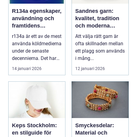
R134a egenskaper,
Sandnes garn:
användning och
kvalitet, tradition
framtidens
och moderna
alternativ
färger för alla
r134a är ett av de mest
Att välja rätt garn är
stickare
använda köldmedierna
ofta skillnaden mellan
under de senaste
ett plagg som används
decennierna. Det har
i mång...
haft en central r...
14 januari 2026
12 januari 2026
Keps Stockholm:
Smyckesdelar:
en stilguide för
Material och