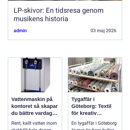
LP-skivor: En tidsresa genom
musikens historia
admin
03 maj 2026
Vattenmaskin på
Tygaffär i
kontoret så skapar
Göteborg: Textil
du bättre vardag
för kreativ
med friskt vatten
inredning och
Rent, kallt vatten inom
En tygaffär i Göteborg
hållbara projekt