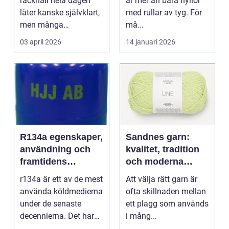
räckhåll hela dagen
är mer än bara hyllor
låter kanske självklart,
med rullar av tyg. För
men många
må...
arbetsplatser saknar ...
03 april 2026
14 januari 2026
R134a egenskaper,
Sandnes garn:
användning och
kvalitet, tradition
framtidens
och moderna
alternativ
färger för alla
r134a är ett av de mest
Att välja rätt garn är
stickare
använda köldmedierna
ofta skillnaden mellan
under de senaste
ett plagg som används
decennierna. Det har
i mång...
haft en central r...