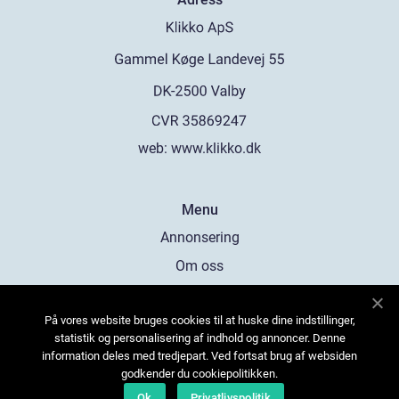
web:
www.klikko.dk
Menu
Annonsering
Om oss
Cookies
På vores website bruges cookies til at huske dine indstillinger,
Kontakta oss
statistik og personalisering af indhold og annoncer. Denne
Sitemap
information deles med tredjepart. Ved fortsat brug af websiden
godkender du cookiepolitikken.
Ok
Privatlivspolitik