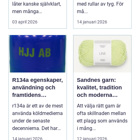
låter kanske självklart,
med rullar av tyg. För
men många
må...
arbetsplatser saknar ...
03 april 2026
14 januari 2026
R134a egenskaper,
Sandnes garn:
användning och
kvalitet, tradition
framtidens
och moderna
alternativ
färger för alla
r134a är ett av de mest
Att välja rätt garn är
stickare
använda köldmedierna
ofta skillnaden mellan
under de senaste
ett plagg som används
decennierna. Det har
i mång...
haft en central r...
14 januari 2026
12 januari 2026