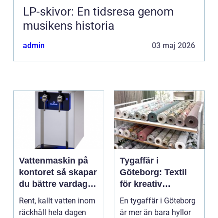
LP-skivor: En tidsresa genom
musikens historia
admin
03 maj 2026
Vattenmaskin på
Tygaffär i
kontoret så skapar
Göteborg: Textil
du bättre vardag
för kreativ
med friskt vatten
inredning och
Rent, kallt vatten inom
En tygaffär i Göteborg
hållbara projekt
räckhåll hela dagen
är mer än bara hyllor