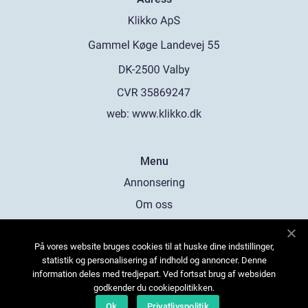
web:
www.klikko.dk
Menu
Annonsering
Om oss
Cookies
På vores website bruges cookies til at huske dine indstillinger,
Kontakta oss
statistik og personalisering af indhold og annoncer. Denne
Sitemap
information deles med tredjepart. Ved fortsat brug af websiden
godkender du cookiepolitikken.
Ok
Privatlivspolitik