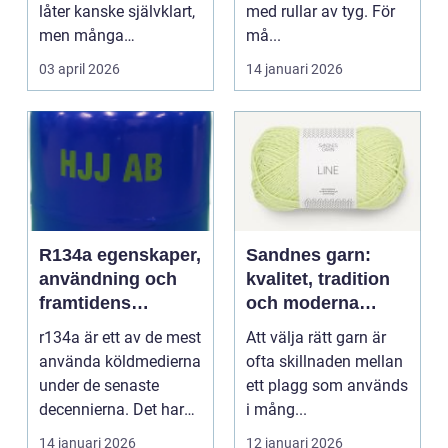
låter kanske självklart,
med rullar av tyg. För
men många
må...
arbetsplatser saknar ...
03 april 2026
14 januari 2026
R134a egenskaper,
Sandnes garn:
användning och
kvalitet, tradition
framtidens
och moderna
alternativ
färger för alla
r134a är ett av de mest
Att välja rätt garn är
stickare
använda köldmedierna
ofta skillnaden mellan
under de senaste
ett plagg som används
decennierna. Det har
i mång...
haft en central r...
14 januari 2026
12 januari 2026