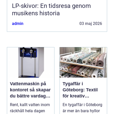
LP-skivor: En tidsresa genom
musikens historia
admin
03 maj 2026
Vattenmaskin på
Tygaffär i
kontoret så skapar
Göteborg: Textil
du bättre vardag
för kreativ
med friskt vatten
inredning och
Rent, kallt vatten inom
En tygaffär i Göteborg
hållbara projekt
räckhåll hela dagen
är mer än bara hyllor