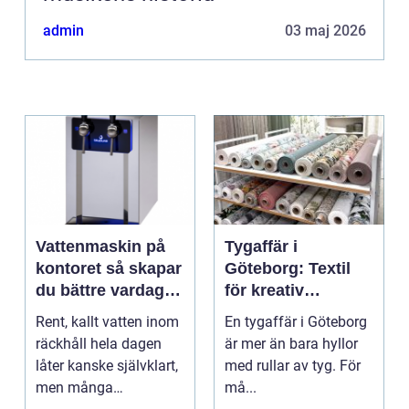
admin
03 maj 2026
Vattenmaskin på
Tygaffär i
kontoret så skapar
Göteborg: Textil
du bättre vardag
för kreativ
med friskt vatten
inredning och
Rent, kallt vatten inom
En tygaffär i Göteborg
hållbara projekt
räckhåll hela dagen
är mer än bara hyllor
låter kanske självklart,
med rullar av tyg. För
men många
må...