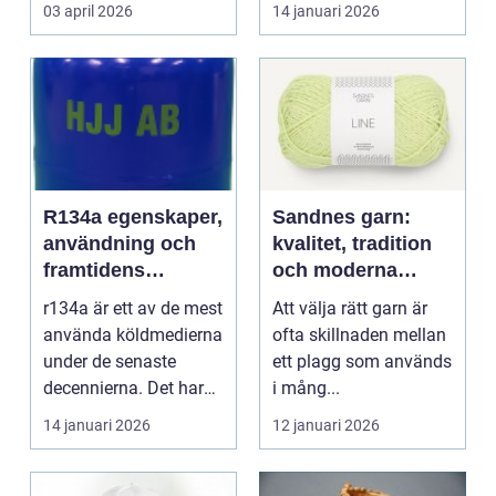
arbetsplatser saknar ...
03 april 2026
14 januari 2026
R134a egenskaper,
Sandnes garn:
användning och
kvalitet, tradition
framtidens
och moderna
alternativ
färger för alla
r134a är ett av de mest
Att välja rätt garn är
stickare
använda köldmedierna
ofta skillnaden mellan
under de senaste
ett plagg som används
decennierna. Det har
i mång...
haft en central r...
14 januari 2026
12 januari 2026