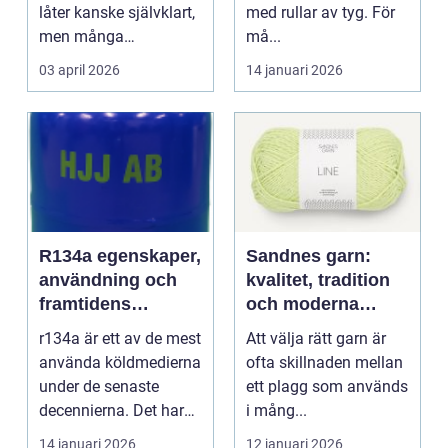
låter kanske självklart,
med rullar av tyg. För
men många
må...
arbetsplatser saknar ...
03 april 2026
14 januari 2026
R134a egenskaper,
Sandnes garn:
användning och
kvalitet, tradition
framtidens
och moderna
alternativ
färger för alla
r134a är ett av de mest
Att välja rätt garn är
stickare
använda köldmedierna
ofta skillnaden mellan
under de senaste
ett plagg som används
decennierna. Det har
i mång...
haft en central r...
14 januari 2026
12 januari 2026