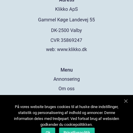
web:
www.klikko.dk
Menu
Annonsering
Om oss
Cookies
På vores website bruges cookies til at huske dine indstillinger,
Kontakta oss
statistik og personalisering af indhold og annoncer. Denne
Sitemap
information deles med tredjepart. Ved fortsat brug af websiden
godkender du cookiepolitikken.
Ok
Privatlivspolitik