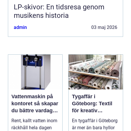
LP-skivor: En tidsresa genom
musikens historia
admin
03 maj 2026
Vattenmaskin på
Tygaffär i
kontoret så skapar
Göteborg: Textil
du bättre vardag
för kreativ
med friskt vatten
inredning och
Rent, kallt vatten inom
En tygaffär i Göteborg
hållbara projekt
räckhåll hela dagen
är mer än bara hyllor