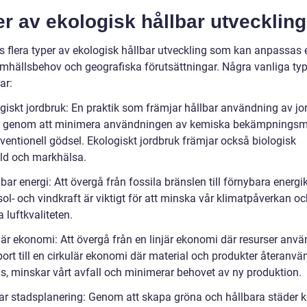
r av ekologisk hållbar utveckling
s flera typer av ekologisk hållbar utveckling som kan anpassas e
amhällsbehov och geografiska förutsättningar. Några vanliga typ
ar:
ogiskt jordbruk: En praktik som främjar hållbar användning av jo
r genom att minimera användningen av kemiska bekämpningsm
ventionell gödsel. Ekologiskt jordbruk främjar också biologisk
d och markhälsa.
bar energi: Att övergå från fossila bränslen till förnybara energik
l- och vindkraft är viktigt för att minska vår klimatpåverkan oc
a luftkvaliteten.
ulär ekonomi: Att övergå från en linjär ekonomi där resurser anv
bort till en cirkulär ekonomi där material och produkter återanv
ns, minskar vårt avfall och minimerar behovet av ny produktion.
bar stadsplanering: Genom att skapa gröna och hållbara städer k