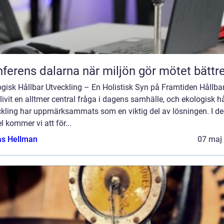
Konferens dalarna när miljön gör mötet bättr
gisk Hållbar Utveckling – En Holistisk Syn på Framtiden Hållba
livit en alltmer central fråga i dagens samhälle, och ekologisk h
ckling har uppmärksammats som en viktig del av lösningen. I d
el kommer vi att för...
as Hellman
07 maj