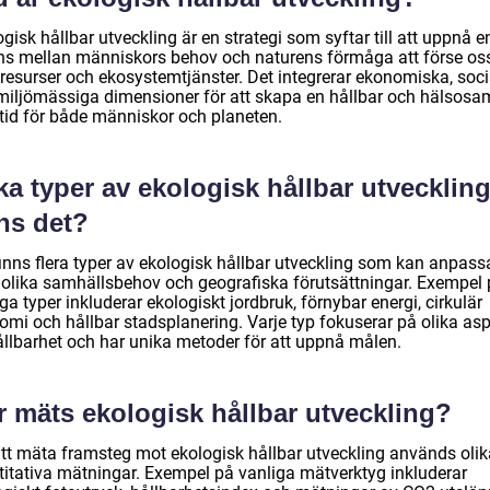
gisk hållbar utveckling är en strategi som syftar till att uppnå e
ns mellan människors behov och naturens förmåga att förse os
resurser och ekosystemtjänster. Det integrerar ekonomiska, soci
miljömässiga dimensioner för att skapa en hållbar och hälsosa
tid för både människor och planeten.
ka typer av ekologisk hållbar utvecklin
ns det?
finns flera typer av ekologisk hållbar utveckling som kan anpass
r olika samhällsbehov och geografiska förutsättningar. Exempel
ga typer inkluderar ekologiskt jordbruk, förnybar energi, cirkulär
omi och hållbar stadsplanering. Varje typ fokuserar på olika asp
ållbarhet och har unika metoder för att uppnå målen.
r mäts ekologisk hållbar utveckling?
att mäta framsteg mot ekologisk hållbar utveckling används olik
titativa mätningar. Exempel på vanliga mätverktyg inkluderar