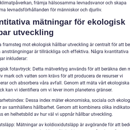
klimatpåverkan, främja hälsosamma levnadsvanor och skapa
ma levnadsförhållanden för människor och djurliv.
titativa mätningar för ekologisk
bar utveckling
a framsteg mot ekologisk hållbar utveckling är centralt för att 
ansträngningar är tillräckliga och effektiva. Några kvantitativa
ar inkluderar:
ogisk fotavtryck: Detta mätverktyg används för att beräkna den
iv mark och vatten som krävs för att producera de resurser vi
rar och absorbera våra avfall. Genom att mäta vårt ekologiska
ck kan vi identifiera om vi lever inom planetens gränser.
barhetsindex: Dessa index mäter ekonomiska, sociala och ekolog
r av samhällens hållbarhet. Genom att kombinera olika indikator
s en helhetsbild av hur väl vi uppnår hållbar utveckling.
utsläpp: Mätningar av koldioxidutsläpp är avgörande för att be