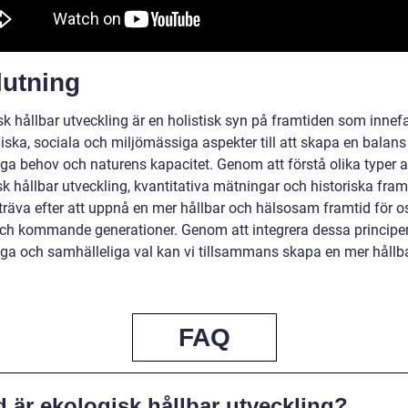
lutning
k hållbar utveckling är en holistisk syn på framtiden som innefa
ska, sociala och miljömässiga aspekter till att skapa en balans
ga behov och naturens kapacitet. Genom att förstå olika typer 
sk hållbar utveckling, kvantitativa mätningar och historiska fra
sträva efter att uppnå en mer hållbar och hälsosam framtid för o
och kommande generationer. Genom att integrera dessa principer
iga och samhälleliga val kan vi tillsammans skapa en mer hållba
FAQ
 är ekologisk hållbar utveckling?