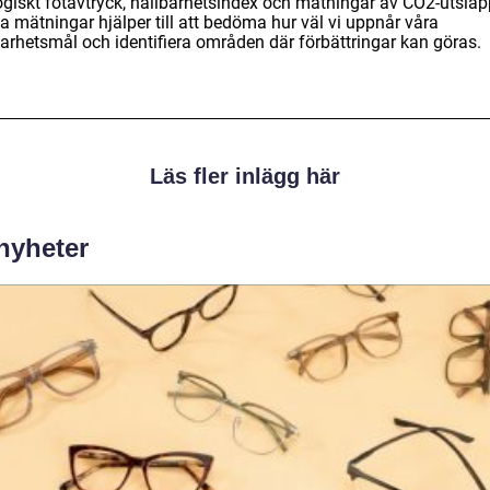
ogiskt fotavtryck, hållbarhetsindex och mätningar av CO2-utsläp
a mätningar hjälper till att bedöma hur väl vi uppnår våra
barhetsmål och identifiera områden där förbättringar kan göras.
Läs fler inlägg här
 nyheter