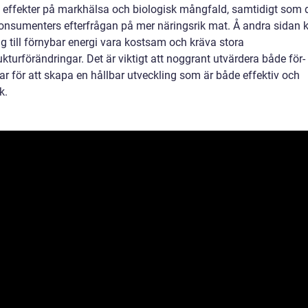
a effekter på markhälsa och biologisk mångfald, samtidigt som 
onsumenters efterfrågan på mer näringsrik mat. Å andra sidan 
g till förnybar energi vara kostsam och kräva stora
ukturförändringar. Det är viktigt att noggrant utvärdera både för-
ar för att skapa en hållbar utveckling som är både effektiv och
k.