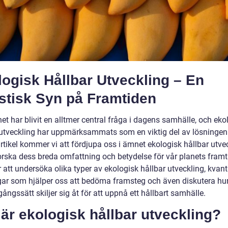
ogisk Hållbar Utveckling – En
stisk Syn på Framtiden
et har blivit en alltmer central fråga i dagens samhälle, och eko
 utveckling har uppmärksammats som en viktig del av lösningen.
rtikel kommer vi att fördjupa oss i ämnet ekologisk hållbar utve
orska dess breda omfattning och betydelse för vår planets framti
att undersöka olika typer av ekologisk hållbar utveckling, kvant
ar som hjälper oss att bedöma framsteg och även diskutera hur
gångssätt skiljer sig åt för att uppnå ett hållbart samhälle.
är ekologisk hållbar utveckling?