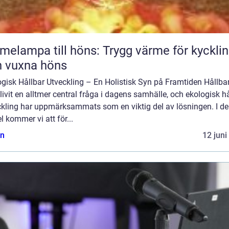
melampa till höns: Trygg värme för kyckli
 vuxna höns
gisk Hållbar Utveckling – En Holistisk Syn på Framtiden Hållba
livit en alltmer central fråga i dagens samhälle, och ekologisk h
ckling har uppmärksammats som en viktig del av lösningen. I d
el kommer vi att för...
n
12 juni