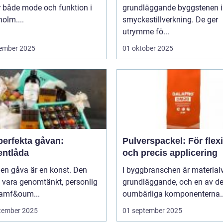
r både mode och funktion i
grundläggande byggstenen i
olm....
smyckestillverkning. De ger
utrymme fö...
ember 2025
01 oktober 2025
perfekta gåvan:
Pulverspackel: För flex
entlåda
och precis applicering
 en gåva är en konst. Den
I byggbranschen är material
 vara genomtänkt, personlig
grundläggande, och en av d
ramf&oum...
oumbärliga komponenterna..
tember 2025
01 september 2025