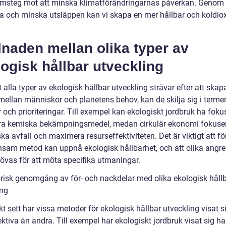
amsteg mot att minska klimatförändringarnas påverkan. Genom 
a och minska utsläppen kan vi skapa en mer hållbar och koldio
lnaden mellan olika typer av
ogisk hållbar utveckling
t alla typer av ekologisk hållbar utveckling strävar efter att skap
mellan människor och planetens behov, kan de skilja sig i terme
och prioriteringar. Till exempel kan ekologiskt jordbruk ha foku
a kemiska bekämpningsmedel, medan cirkulär ekonomi fokuse
ka avfall och maximera resurseffektiviteten. Det är viktigt att fö
nsam metod kan uppnå ekologisk hållbarhet, och att olika angr
övas för att möta specifika utmaningar.
orisk genomgång av för- och nackdelar med olika ekologisk håll
ing
kt sett har vissa metoder för ekologisk hållbar utveckling visat s
ktiva än andra. Till exempel har ekologiskt jordbruk visat sig ha