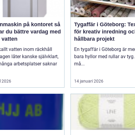
nmaskin på kontoret så
Tygaffär i Göteborg: Tex
ar du bättre vardag med
för kreativ inredning o
t vatten
hållbara projekt
kallt vatten inom räckhåll
En tygaffär i Göteborg är me
agen låter kanske självklart,
bara hyllor med rullar av tyg.
ånga arbetsplatser saknar
må...
l 2026
14 januari 2026