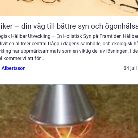
iker – din väg till bättre syn och ögonhäls
gisk Hållbar Utveckling – En Holistisk Syn på Framtiden Hållba
livit en alltmer central fråga i dagens samhälle, och ekologisk h
ckling har uppmärksammats som en viktig del av lösningen. I d
el kommer vi att för...
a Albertsson
04 jul