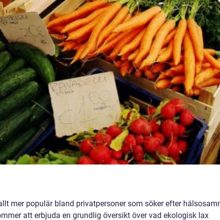
it allt mer populär bland privatpersoner som söker efter hälsosa
ommer att erbjuda en grundlig översikt över vad ekologisk lax