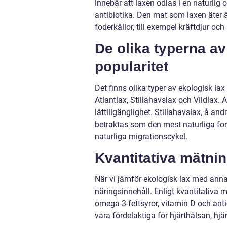
innebär att laxen odlas i en naturlig 
antibiotika. Den mat som laxen äter 
foderkällor, till exempel kräftdjur och 
De olika typerna av
popularitet
Det finns olika typer av ekologisk la
Atlantlax, Stillahavslax och Vildlax
lättillgänglighet. Stillahavslax, å an
betraktas som den mest naturliga forme
naturliga migrationscykel.
Kvantitativa mätni
När vi jämför ekologisk lax med anna
näringsinnehåll. Enligt kvantitativa m
omega-3-fettsyror, vitamin D och ant
vara fördelaktiga för hjärthälsan, h