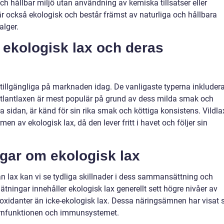
och hållbar miljö utan användning av kemiska tillsatser eller
är också ekologisk och består främst av naturliga och hållbara
alger.
 ekologisk lax och deras
x tillgängliga på marknaden idag. De vanligaste typerna inkluder
. Atlantlaxen är mest populär på grund av dess milda smak och
dra sidan, är känd för sin rika smak och köttiga konsistens. Vildla
n av ekologisk lax, då den lever fritt i havet och följer sin
ngar om ekologisk lax
n lax kan vi se tydliga skillnader i dess sammansättning och
ätningar innehåller ekologisk lax generellt sett högre nivåer av
ioxidanter än icke-ekologisk lax. Dessa näringsämnen har visat 
järnfunktionen och immunsystemet.