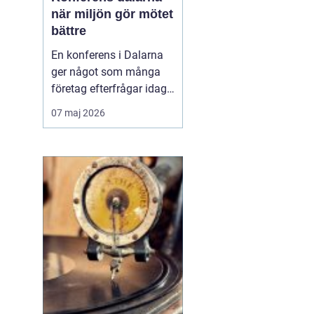
när miljön gör mötet
bättre
En konferens i Dalarna
ger något som många
företag efterfrågar idag:
fokus, lugn och
07 maj 2026
upplevelser som faktiskt
för människor närmare
varandra.
Kombinationen av
levande kultur, starka
traditioner och
storslagen natur skapar
en miljö där idéer får
fäste...