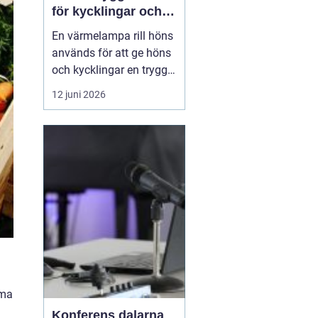
för kycklingar och
vuxna höns
En värmelampa rill höns
används för att ge höns
och kycklingar en trygg
och jämn värme när
12 juni 2026
omgivningstemperature
n inte räcker till. Rätt
värme minskar stress,
förebygger sjukdomar
och gö...
mma
Konferens dalarna