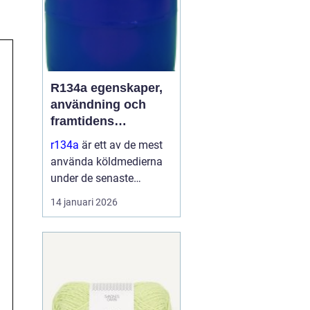
R134a egenskaper,
användning och
framtidens
alternativ
r134a
är ett av de mest
använda köldmedierna
under de senaste
decennierna. Det har
14 januari 2026
haft en central roll i kyl-
och
luftkonditioneringssyste
m i allt från bilar till
kommersiella kylmöbler
och värmepumpar. Sa...