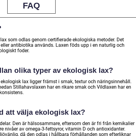
FAQ
?
v lax som odlas genom certifierade ekologiska metoder. Det
 eller antibiotika används. Laxen föds upp i en naturlig och
logiskt foder.
lan olika typer av ekologisk lax?
 ekologisk lax ligger främst i smak, textur och näringsinnehåll.
medan Stillahavslaxen har en rikare smak och Vildlaxen har en
konsistens.
 att välja ekologisk lax?
ördelar. Den är hälsosammare, eftersom den är fri från kemikalier
re nivåer av omega-3-fettsyror, vitamin D och antioxidanter.
jövänlig, då den odlas i hållbara förhållanden som efterliknar