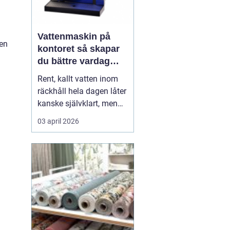
Vattenmaskin på
 en
kontoret så skapar
du bättre vardag
med friskt vatten
Rent, kallt vatten inom
räckhåll hela dagen låter
kanske självklart, men
många arbetsplatser
03 april 2026
saknar en genomtänkt
lösning för dricksvatten.
En
vattenmaskin
gör mer
än att bara servera va...