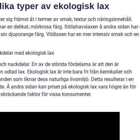
lika typer av ekologisk lax
jer sig främst åt i termer av smak, textur och näringsinnehåll.
ar en delikat, mörkrosa färg. Stillahavslaxen å andra sidan har
 sin djuporange färg. Vildlaxen har en mer intensiv smak och en
kdelar med ekologisk lax
och nackdelar. En av de största fördelarna är att den är
dlad lax. Ekologisk lax är inte bara fri från kemikalier och
anden som liknar dess naturliga livsmiljö. Detta resulterar i en
e. Å andra sidan kan priset på ekologisk lax vara högre än för
avskräckande faktor för vissa konsumenter.