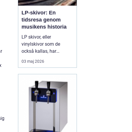
LP-skivor: En
tidsresa genom
musikens historia
LP skivor, eller
vinylskivor som de
också kallas, har
ar
genomgått en förnyad
03 maj 2026
popularitet de senaste
x
åren. Trots
digitaliseringen av musik
har dessa analoga
medier behållit sin plats i
många musikälskares
hjä...
sig