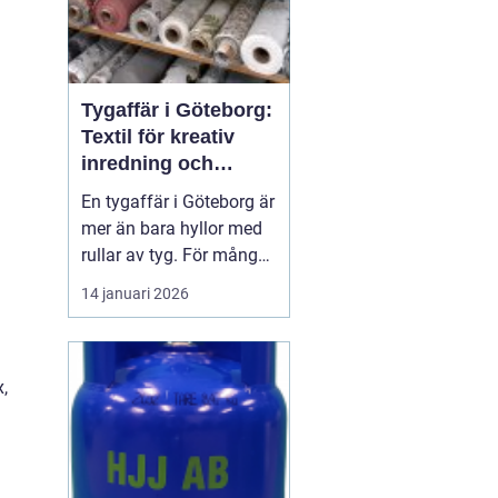
Tygaffär i Göteborg:
Textil för kreativ
inredning och
hållbara projekt
En tygaffär i Göteborg är
mer än bara hyllor med
rullar av tyg. För många
är den en kreativ
14 januari 2026
verkstad, en
problemlösare och en
samarbetspartner i både
x,
små och stora
inredningsprojekt. När
hem, ...