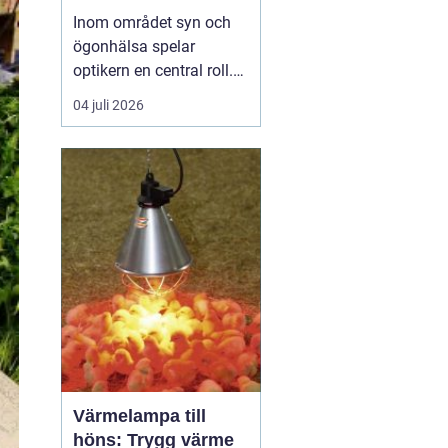
Inom området syn och
ögonhälsa spelar
optikern en central roll.
Genom att regelbundet
04 juli 2026
besöka en optiker kan
man få sin syn
kontrollerad, rådgivning
om synhjälpmedel samt
upprätthålla en god
ögonh&...
Värmelampa till
höns: Trygg värme