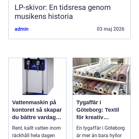
LP-skivor: En tidsresa genom
musikens historia
admin
03 maj 2026
Vattenmaskin på
Tygaffär i
kontoret så skapar
Göteborg: Textil
du bättre vardag
för kreativ
med friskt vatten
inredning och
Rent, kallt vatten inom
En tygaffär i Göteborg
hållbara projekt
räckhåll hela dagen
är mer än bara hyllor