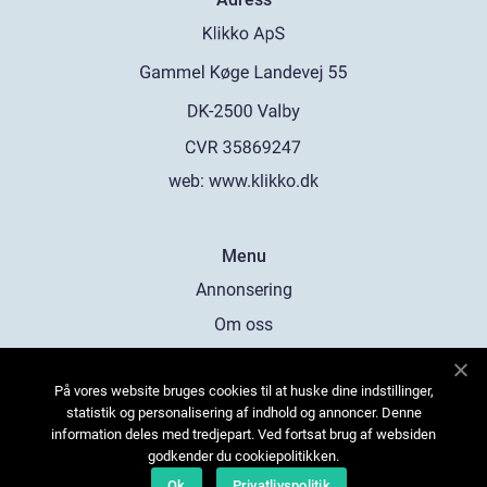
web:
www.klikko.dk
Menu
Annonsering
Om oss
Cookies
På vores website bruges cookies til at huske dine indstillinger,
Kontakta oss
statistik og personalisering af indhold og annoncer. Denne
Sitemap
information deles med tredjepart. Ved fortsat brug af websiden
godkender du cookiepolitikken.
Ok
Privatlivspolitik