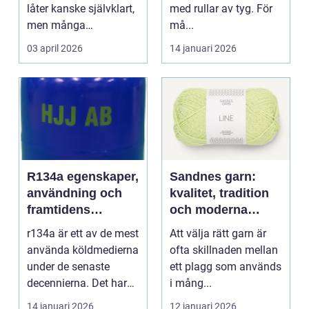
låter kanske självklart,
med rullar av tyg. För
men många
må...
arbetsplatser saknar ...
03 april 2026
14 januari 2026
R134a egenskaper,
Sandnes garn:
användning och
kvalitet, tradition
framtidens
och moderna
alternativ
färger för alla
r134a är ett av de mest
Att välja rätt garn är
stickare
använda köldmedierna
ofta skillnaden mellan
under de senaste
ett plagg som används
decennierna. Det har
i mång...
haft en central r...
14 januari 2026
12 januari 2026