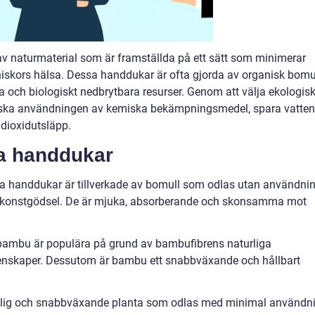
av naturmaterial som är framställda på ett sätt som minimerar
iskors hälsa. Dessa handdukar är ofta gjorda av organisk bomul
a och biologiskt nedbrytbara resurser. Genom att välja ekologis
inska användningen av kemiska bekämpningsmedel, spara vatten
dioxidutsläpp.
ka handdukar
a handdukar är tillverkade av bomull som odlas utan användni
 konstgödsel. De är mjuka, absorberande och skonsamma mot
ambu är populära på grund av bambufibrens naturliga
genskaper. Dessutom är bambu ett snabbväxande och hållbart
lig och snabbväxande planta som odlas med minimal användn