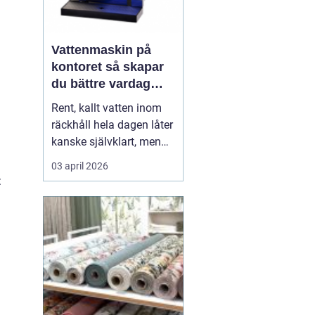
Vattenmaskin på
kontoret så skapar
du bättre vardag
med friskt vatten
Rent, kallt vatten inom
räckhåll hela dagen låter
kanske självklart, men
många arbetsplatser
03 april 2026
saknar en genomtänkt
:
lösning för dricksvatten.
En
vattenmaskin
gör mer
än att bara servera va...