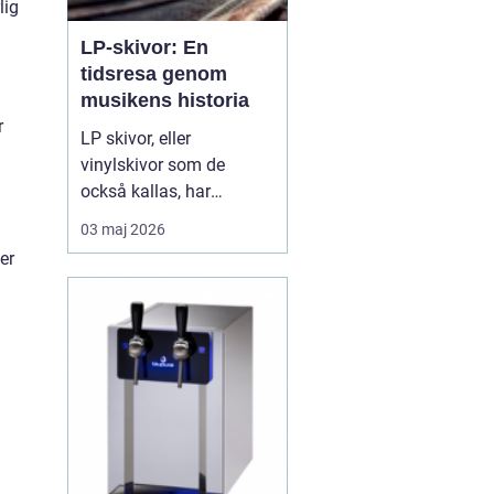
lig
LP-skivor: En
tidsresa genom
musikens historia
r
LP skivor, eller
vinylskivor som de
också kallas, har
genomgått en förnyad
03 maj 2026
popularitet de senaste
er
åren. Trots
digitaliseringen av musik
har dessa analoga
medier behållit sin plats i
många musikälskares
hjä...