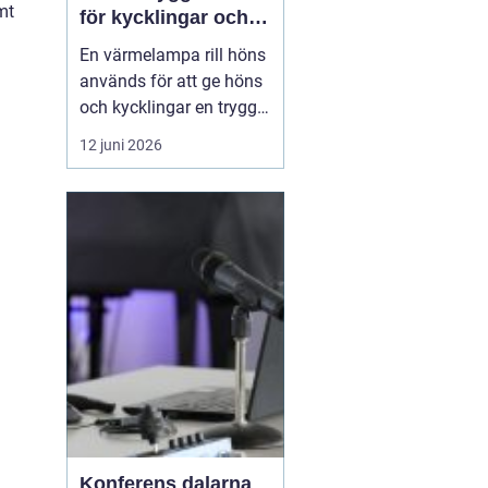
mt
för kycklingar och
vuxna höns
En värmelampa rill höns
används för att ge höns
och kycklingar en trygg
och jämn värme när
12 juni 2026
omgivningstemperature
n inte räcker till. Rätt
värme minskar stress,
förebygger sjukdomar
och gö...
Konferens dalarna