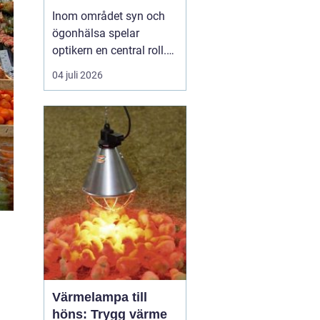
Inom området syn och
ögonhälsa spelar
optikern en central roll.
Genom att regelbundet
04 juli 2026
besöka en optiker kan
man få sin syn
kontrollerad, rådgivning
om synhjälpmedel samt
upprätthålla en god
ögonh&...
Värmelampa till
höns: Trygg värme