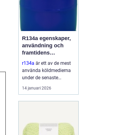
R134a egenskaper,
användning och
framtidens
alternativ
r134a
är ett av de mest
använda köldmedierna
under de senaste
decennierna. Det har
14 januari 2026
haft en central roll i kyl-
och
luftkonditioneringssyste
m i allt från bilar till
kommersiella kylmöbler
och värmepumpar. Sa...