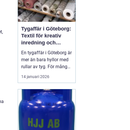
Tygaffär i Göteborg:
t,
Textil för kreativ
inredning och
hållbara projekt
En tygaffär i Göteborg är
mer än bara hyllor med
rullar av tyg. För många
är den en kreativ
14 januari 2026
verkstad, en
problemlösare och en
samarbetspartner i både
ma
små och stora
inredningsprojekt. När
hem, ...