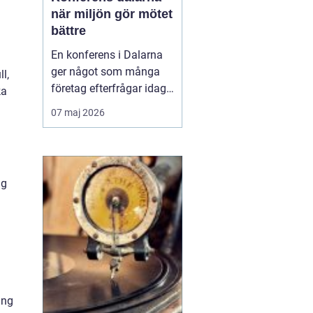
när miljön gör mötet
bättre
En konferens i Dalarna
ger något som många
l,
företag efterfrågar idag:
ka
fokus, lugn och
07 maj 2026
upplevelser som faktiskt
för människor närmare
varandra.
Kombinationen av
ng
levande kultur, starka
traditioner och
storslagen natur skapar
en miljö där idéer får
fäste...
ing