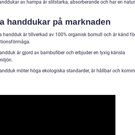
ddukar av hampa är slitstarka, absorberande och har en natur
ka handdukar på marknaden
 handduk är tillverkad av 100% organisk bomull och är känd fö
ptionsförmåga.
dduk är gjord av bambufiber och erbjuder en lyxig känsla
iljön.
ndduk möter höga ekologiska standarder, är hållbar och komm