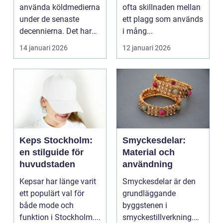
stickare
använda köldmedierna
ofta skillnaden mellan
under de senaste
ett plagg som används
decennierna. Det har
i mång...
haft en central r...
14 januari 2026
12 januari 2026
Keps Stockholm:
Smyckesdelar:
en stilguide för
Material och
huvudstaden
användning
Kepsar har länge varit
Smyckesdelar är den
ett populärt val för
grundläggande
både mode och
byggstenen i
funktion i Stockholm....
smyckestillverkning.