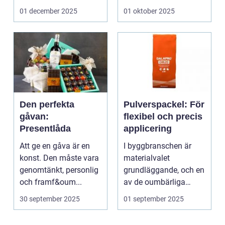
De ger utrymme fö...
01 december 2025
01 oktober 2025
Den perfekta
Pulverspackel: För
gåvan:
flexibel och precis
Presentlåda
applicering
Att ge en gåva är en
I byggbranschen är
konst. Den måste vara
materialvalet
genomtänkt, personlig
grundläggande, och en
och framf&oum...
av de oumbärliga
komponenterna...
30 september 2025
01 september 2025