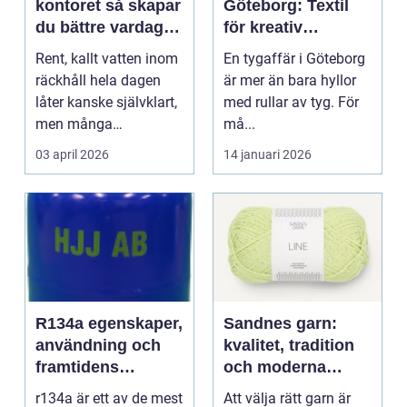
kontoret så skapar
Göteborg: Textil
du bättre vardag
för kreativ
med friskt vatten
inredning och
Rent, kallt vatten inom
En tygaffär i Göteborg
hållbara projekt
räckhåll hela dagen
är mer än bara hyllor
låter kanske självklart,
med rullar av tyg. För
men många
må...
arbetsplatser saknar ...
03 april 2026
14 januari 2026
R134a egenskaper,
Sandnes garn:
användning och
kvalitet, tradition
framtidens
och moderna
alternativ
färger för alla
r134a är ett av de mest
Att välja rätt garn är