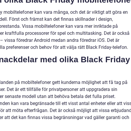
y mobiltelefoner kan vara många, och det är viktigt att göra en
ell. Först och främst kan det finnas skillnader i design,
restanda. Vissa mobiltelefoner kan vara mer inriktade på
 kraftfulla processorer för spel och multitasking. Det är också
 – vissa föredrar Android medan andra föredrar iOS. Det är
lla preferenser och behov för att välja rätt Black Friday-telefon.
 nackdelar med olika Black Friday
udanden på mobiltelefoner gett kunderna möjlighet att få tag på
er. Det är ett tillfälle för privatpersoner att uppgradera sin
er senaste modell utan att behöva betala det fulla priset.
en kan vara begränsade till ett visst antal enheter eller att vis
r för att möta efterfrågan. Det är också möjligt att vissa erbjudan
ller att det kan finnas vissa begränsningar vad gäller garanti och