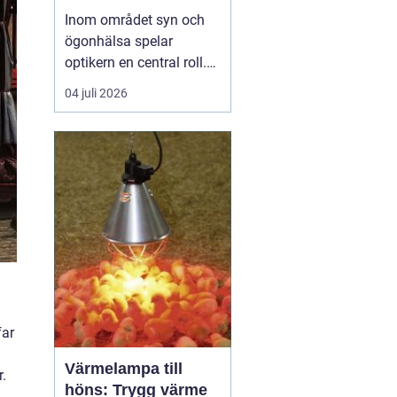
Inom området syn och
ögonhälsa spelar
optikern en central roll.
Genom att regelbundet
04 juli 2026
besöka en optiker kan
man få sin syn
kontrollerad, rådgivning
om synhjälpmedel samt
upprätthålla en god
ögonh&...
far
Värmelampa till
r.
höns: Trygg värme