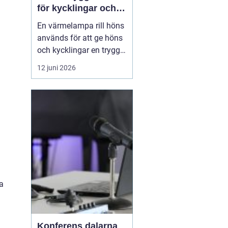
för kycklingar och
vuxna höns
En värmelampa rill höns
används för att ge höns
och kycklingar en trygg
och jämn värme när
12 juni 2026
omgivningstemperature
n inte räcker till. Rätt
värme minskar stress,
förebygger sjukdomar
och gö...
ka
Konferens dalarna