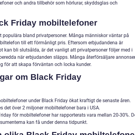
foner och andra tillbehör som hörlurar, skyddsglas och
ck Friday mobiltelefoner
et populära bland privatpersoner. Många människor väntar på
iltelefon till ett förmånligt pris. Eftersom erbjudandena är
t kan bli slutsålda, är det vanligt att privatpersoner följer med i
rberedda när erbjudanden släpps. Många återförsäljare annonse
äg för att skapa förväntan och locka kunder.
ngar om Black Friday
mobiltelefoner under Black Friday ökat kraftigt de senaste åren.
s det över 2 miljoner mobiltelefoner bara i USA.
iday för mobiltelefoner har rapporterats vara mellan 20-30%. D
onsumenterna kan få under denna tidpunkt.
 olika Black Friday mobiltelefone