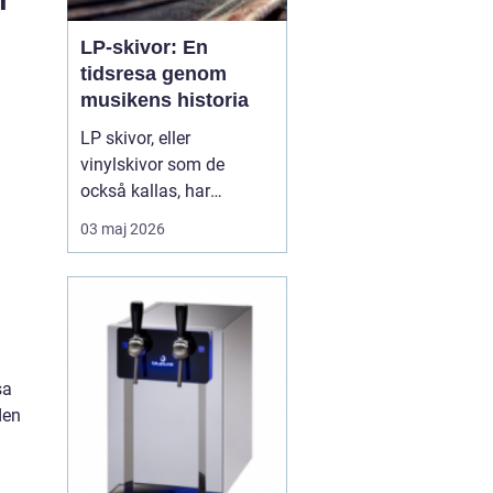
LP-skivor: En
tidsresa genom
musikens historia
LP skivor, eller
vinylskivor som de
också kallas, har
genomgått en förnyad
03 maj 2026
popularitet de senaste
åren. Trots
digitaliseringen av musik
har dessa analoga
medier behållit sin plats i
många musikälskares
sa
hjä...
den