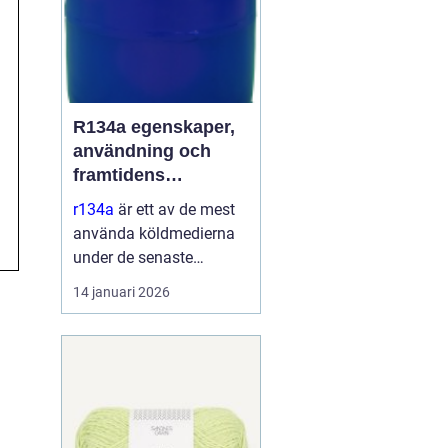
R134a egenskaper,
användning och
framtidens
alternativ
r134a
är ett av de mest
använda köldmedierna
under de senaste
decennierna. Det har
14 januari 2026
haft en central roll i kyl-
och
luftkonditioneringssyste
m i allt från bilar till
kommersiella kylmöbler
och värmepumpar. Sa...