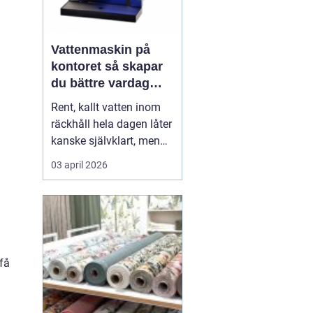
Vattenmaskin på
kontoret så skapar
du bättre vardag
med friskt vatten
Rent, kallt vatten inom
räckhåll hela dagen låter
kanske självklart, men
många arbetsplatser
03 april 2026
saknar en genomtänkt
lösning för dricksvatten.
En
vattenmaskin
gör mer
än att bara servera va...
få