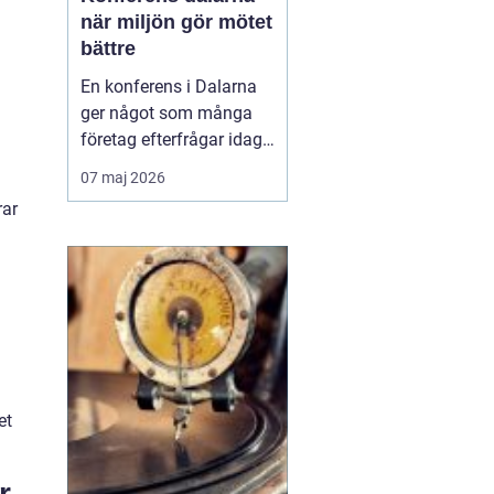
när miljön gör mötet
bättre
En konferens i Dalarna
ger något som många
företag efterfrågar idag:
fokus, lugn och
07 maj 2026
upplevelser som faktiskt
rar
för människor närmare
varandra.
Kombinationen av
levande kultur, starka
traditioner och
storslagen natur skapar
en miljö där idéer får
fäste...
et
r