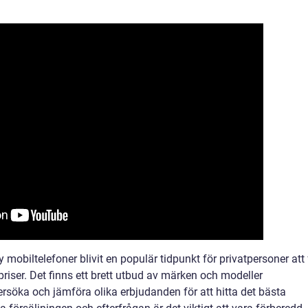
obiltelefoner blivit en populär tidpunkt för privatpersoner att 
priser. Det finns ett brett utbud av märken och modeller
ndersöka och jämföra olika erbjudanden för att hitta det bästa