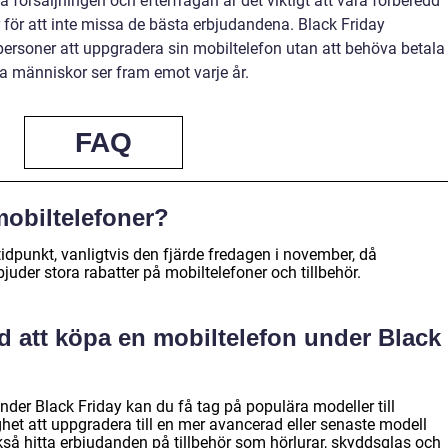
 försäljningen och efterfrågan är det viktigt att vara förberedd
 för att inte missa de bästa erbjudandena. Black Friday
tpersoner att uppgradera sin mobiltelefon utan att behöva betala
ga människor ser fram emot varje år.
FAQ
mobiltelefoner?
tidpunkt, vanligtvis den fjärde fredagen i november, då
bjuder stora rabatter på mobiltelefoner och tillbehör.
d att köpa en mobiltelefon under Black
der Black Friday kan du få tag på populära modeller till
ighet att uppgradera till en mer avancerad eller senaste modell
ckså hitta erbjudanden på tillbehör som hörlurar, skyddsglas och