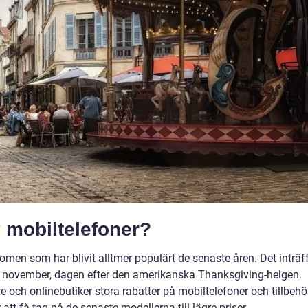
y mobiltelefoner?
nomen som har blivit alltmer populärt de senaste åren. Det inträf
en i november, dagen efter den amerikanska Thanksgiving-helgen.
e och onlinebutiker stora rabatter på mobiltelefoner och tillbehö
att få tag på de senaste modellerna till lägre priser.