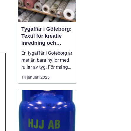
Tygaffär i Göteborg:
Textil för kreativ
inredning och
hållbara projekt
En tygaffär i Göteborg är
mer än bara hyllor med
rullar av tyg. För många
är den en kreativ
14 januari 2026
verkstad, en
problemlösare och en
samarbetspartner i både
små och stora
inredningsprojekt. När
hem, ...