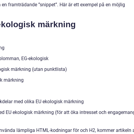
 en framträdande ”snippet”. Här är ett exempel på en möjlig
ekologisk märkning
ing
a blomman, EG-ekologisk
gisk märkning (utan punktlista)
sk märkning
kdelar med olika EU ekologisk märkning
ed EU ekologisk märkning (för att öka intresset och engageman
använda lämpliga HTML-kodningar för och H2, kommer artikeln a