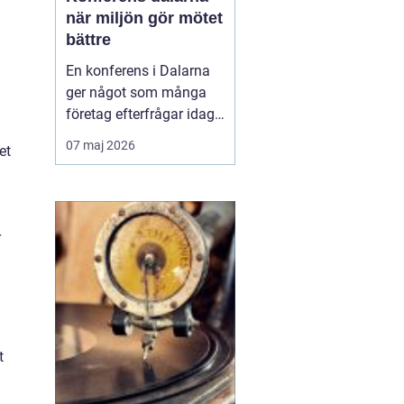
när miljön gör mötet
bättre
En konferens i Dalarna
ger något som många
företag efterfrågar idag:
fokus, lugn och
07 maj 2026
et
upplevelser som faktiskt
för människor närmare
varandra.
Kombinationen av
r
levande kultur, starka
traditioner och
storslagen natur skapar
en miljö där idéer får
fäste...
t