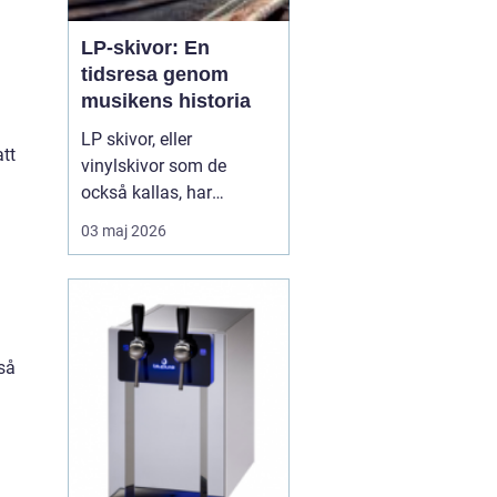
LP-skivor: En
tidsresa genom
musikens historia
LP skivor, eller
tt
vinylskivor som de
också kallas, har
genomgått en förnyad
03 maj 2026
popularitet de senaste
åren. Trots
digitaliseringen av musik
har dessa analoga
medier behållit sin plats i
så
många musikälskares
hjä...