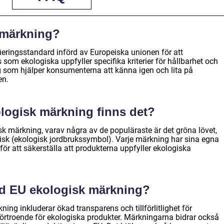
 märkning?
ieringsstandard införd av Europeiska unionen för att
 som ekologiska uppfyller specifika kriterier för hållbarhet och
g som hjälper konsumenterna att känna igen och lita på
en.
ologisk märkning finns det?
isk märkning, varav några av de populäraste är det gröna lövet,
k (ekologisk jordbrukssymbol). Varje märkning har sina egna
r för att säkerställa att produkterna uppfyller ekologiska
ed EU ekologisk märkning?
ng inkluderar ökad transparens och tillförlitlighet för
t förtroende för ekologiska produkter. Märkningarna bidrar också