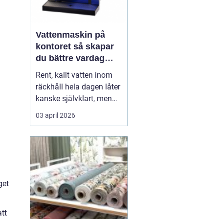
Vattenmaskin på
kontoret så skapar
du bättre vardag
med friskt vatten
Rent, kallt vatten inom
räckhåll hela dagen låter
kanske självklart, men
många arbetsplatser
03 april 2026
saknar en genomtänkt
lösning för dricksvatten.
En
vattenmaskin
gör mer
än att bara servera va...
get
tt