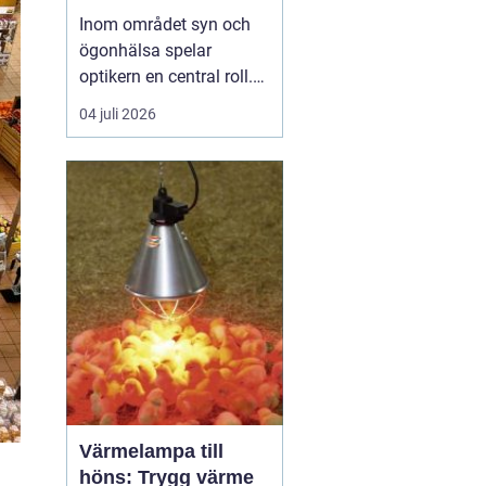
Inom området syn och
ögonhälsa spelar
optikern en central roll.
Genom att regelbundet
04 juli 2026
besöka en optiker kan
man få sin syn
kontrollerad, rådgivning
om synhjälpmedel samt
upprätthålla en god
ögonh&...
Värmelampa till
höns: Trygg värme