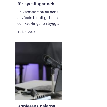
för kycklingar och
vuxna höns
En värmelampa rill höns
används för att ge höns
och kycklingar en trygg
och jämn värme när
12 juni 2026
omgivningstemperature
n inte räcker till. Rätt
värme minskar stress,
förebygger sjukdomar
och gö...
Konferens dalarna