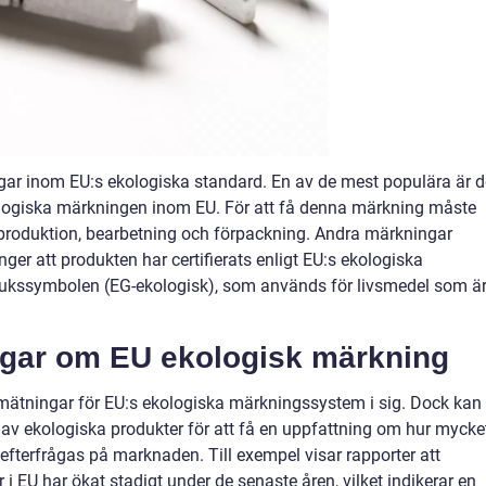
ingar inom EU:s ekologiska standard. En av de mest populära är d
kologiska märkningen inom EU. För att få denna märkning måste
r produktion, bearbetning och förpackning. Andra märkningar
er att produkten har certifierats enligt EU:s ekologiska
brukssymbolen (EG-ekologisk), som används för livsmedel som ä
ngar om EU ekologisk märkning
a mätningar för EU:s ekologiska märkningssystem i sig. Dock kan
v ekologiska produkter för att få en uppfattning om hur mycke
terfrågas på marknaden. Till exempel visar rapporter att
i EU har ökat stadigt under de senaste åren, vilket indikerar en