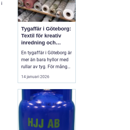
 i
Tygaffär i Göteborg:
Textil för kreativ
inredning och
hållbara projekt
En tygaffär i Göteborg är
mer än bara hyllor med
rullar av tyg. För många
är den en kreativ
14 januari 2026
verkstad, en
problemlösare och en
samarbetspartner i både
små och stora
inredningsprojekt. När
hem, ...