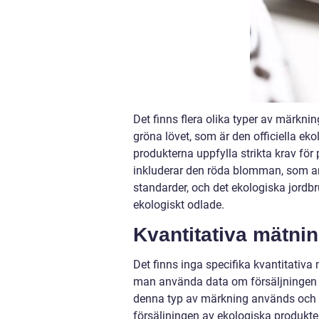
Det finns flera olika typer av märkn
gröna lövet, som är den officiella e
produkterna uppfylla strikta krav fö
inkluderar den röda blomman, som ang
standarder, och det ekologiska jord
ekologiskt odlade.
Kvantitativa mätni
Det finns inga specifika kvantitativ
man använda data om försäljningen a
denna typ av märkning används och ef
försäljningen av ekologiska produkter 