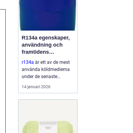
R134a egenskaper,
användning och
framtidens
alternativ
r134a
är ett av de mest
använda köldmedierna
under de senaste
decennierna. Det har
14 januari 2026
haft en central roll i kyl-
och
luftkonditioneringssyste
m i allt från bilar till
kommersiella kylmöbler
och värmepumpar. Sa...