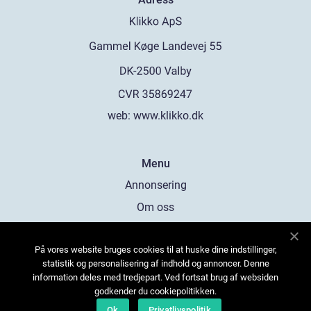
web:
www.klikko.dk
Menu
Annonsering
Om oss
Cookies
På vores website bruges cookies til at huske dine indstillinger,
Kontakta oss
statistik og personalisering af indhold og annoncer. Denne
Sitemap
information deles med tredjepart. Ved fortsat brug af websiden
godkender du cookiepolitikken.
Ok
Privatlivspolitik