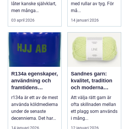
låter kanske självklart,
med rullar av tyg. För
men många
må...
arbetsplatser saknar ...
03 april 2026
14 januari 2026
R134a egenskaper,
Sandnes garn:
användning och
kvalitet, tradition
framtidens
och moderna
alternativ
färger för alla
r134a är ett av de mest
Att välja rätt garn är
stickare
använda köldmedierna
ofta skillnaden mellan
under de senaste
ett plagg som används
decennierna. Det har
i mång...
haft en central r...
14 januari 2026
12 januari 2026