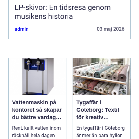
LP-skivor: En tidsresa genom
musikens historia
admin
03 maj 2026
Vattenmaskin på
Tygaffär i
kontoret så skapar
Göteborg: Textil
du bättre vardag
för kreativ
med friskt vatten
inredning och
Rent, kallt vatten inom
En tygaffär i Göteborg
hållbara projekt
räckhåll hela dagen
är mer än bara hyllor