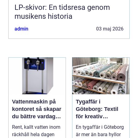
LP-skivor: En tidsresa genom
musikens historia
admin
03 maj 2026
Vattenmaskin på
Tygaffär i
kontoret så skapar
Göteborg: Textil
du bättre vardag
för kreativ
med friskt vatten
inredning och
Rent, kallt vatten inom
En tygaffär i Göteborg
hållbara projekt
räckhåll hela dagen
är mer än bara hyllor