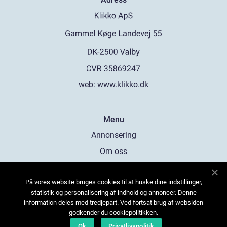
web:
www.klikko.dk
Menu
Annonsering
Om oss
Cookies
På vores website bruges cookies til at huske dine indstillinger,
Kontakta oss
statistik og personalisering af indhold og annoncer. Denne
Sitemap
information deles med tredjepart. Ved fortsat brug af websiden
godkender du cookiepolitikken.
Ok
Privatlivspolitik