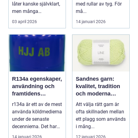
låter kanske självklart,
med rullar av tyg. För
men många
må...
arbetsplatser saknar ...
03 april 2026
14 januari 2026
R134a egenskaper,
Sandnes garn:
användning och
kvalitet, tradition
framtidens
och moderna
alternativ
färger för alla
r134a är ett av de mest
Att välja rätt garn är
stickare
använda köldmedierna
ofta skillnaden mellan
under de senaste
ett plagg som används
decennierna. Det har
i mång...
haft en central r...
14 januari 2026
12 januari 2026