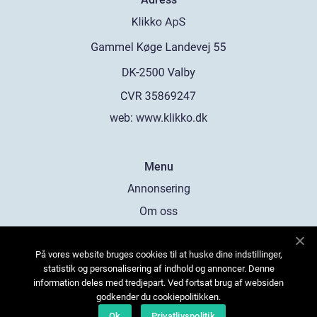
web:
www.klikko.dk
Menu
Annonsering
Om oss
Cookies
På vores website bruges cookies til at huske dine indstillinger,
Kontakta oss
statistik og personalisering af indhold og annoncer. Denne
Sitemap
information deles med tredjepart. Ved fortsat brug af websiden
godkender du cookiepolitikken.
Ok
Privatlivspolitik