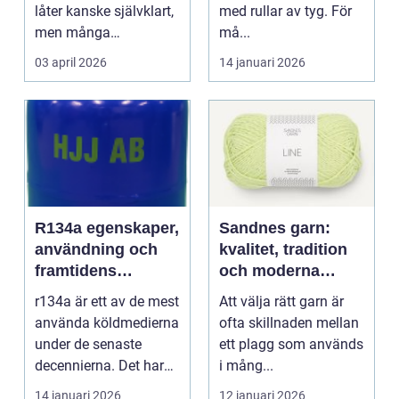
låter kanske självklart,
med rullar av tyg. För
men många
må...
arbetsplatser saknar ...
03 april 2026
14 januari 2026
R134a egenskaper,
Sandnes garn:
användning och
kvalitet, tradition
framtidens
och moderna
alternativ
färger för alla
r134a är ett av de mest
Att välja rätt garn är
stickare
använda köldmedierna
ofta skillnaden mellan
under de senaste
ett plagg som används
decennierna. Det har
i mång...
haft en central r...
14 januari 2026
12 januari 2026