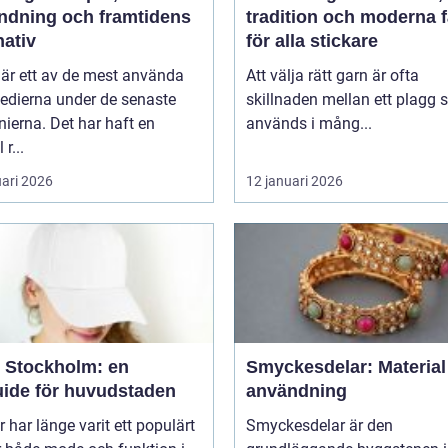
ndning och framtidens
tradition och moderna 
nativ
för alla stickare
 är ett av de mest använda
Att välja rätt garn är ofta
edierna under de senaste
skillnaden mellan ett plagg
ierna. Det har haft en
används i mång...
 r...
uari 2026
12 januari 2026
 Stockholm: en
Smyckesdelar: Material
uide för huvudstaden
användning
 har länge varit ett populärt
Smyckesdelar är den