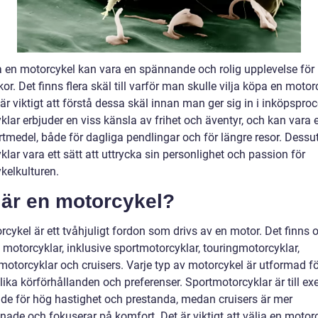
a en motorcykel kan vara en spännande och rolig upplevelse fö
r. Det finns flera skäl till varför man skulle vilja köpa en motor
är viktigt att förstå dessa skäl innan man ger sig in i inköpspro
lar erbjuder en viss känsla av frihet och äventyr, och kan vara e
rtmedel, både för dagliga pendlingar och för längre resor. Dess
lar vara ett sätt att uttrycka sin personlighet och passion för
kelkulturen.
 är en motorcykel?
cykel är ett tvåhjuligt fordon som drivs av en motor. Det finns o
 motorcyklar, inklusive sportmotorcyklar, touringmotorcyklar,
motorcyklar och cruisers. Varje typ av motorcykel är utformad fö
lika körförhållanden och preferenser. Sportmotorcyklar är till e
de för hög hastighet och prestanda, medan cruisers är mer
nade och fokuserar på komfort. Det är viktigt att välja en motor