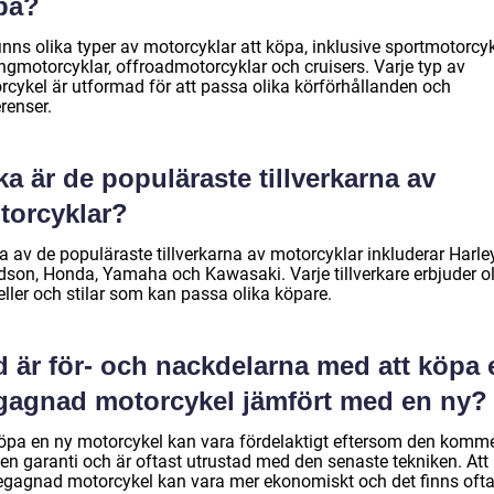
pa?
inns olika typer av motorcyklar att köpa, inklusive sportmotorcyk
ingmotorcyklar, offroadmotorcyklar och cruisers. Varje typ av
rcykel är utformad för att passa olika körförhållanden och
renser.
ka är de populäraste tillverkarna av
torcyklar?
a av de populäraste tillverkarna av motorcyklar inkluderar Harle
dson, Honda, Yamaha och Kawasaki. Varje tillverkare erbjuder o
ller och stilar som kan passa olika köpare.
d är för- och nackdelarna med att köpa 
gagnad motorcykel jämfört med en ny?
köpa en ny motorcykel kan vara fördelaktigt eftersom den komm
en garanti och är oftast utrustad med den senaste tekniken. Att
egagnad motorcykel kan vara mer ekonomiskt och det finns ofta