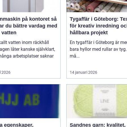
nmaskin på kontoret så
Tygaffär i Göteborg: Tex
ar du bättre vardag med
för kreativ inredning o
t vatten
hållbara projekt
kallt vatten inom räckhåll
En tygaffär i Göteborg är me
agen låter kanske självklart,
bara hyllor med rullar av tyg.
ånga arbetsplatser saknar
må...
l 2026
14 januari 2026
aper,
Sandnes garn: kvalitet,