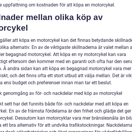
re uppfattning om kostnaden för att köpa en motorcykel.
lnader mellan olika köp av
orcykel
 gäller att köpa en motorcykel kan det finnas betydande skillnad
lika alternativ. En av de viktigaste skillnaderna är valet mellan 
ller begagnad motorcykel. Att köpa en ny motorcykel kan vara
ktigt eftersom den kommer med en garanti och ofta har den sen
n. Å andra sidan kan att köpa en begagnad motorcykel vara mer
kt, och det finns ofta ett stort utbud att välja mellan. Det är vikt
a ens budget och preferenser innan man tar ett beslut.
sk genomgång av för- och nackdelar med köp av motorcykel
kt sett har det funnits både för- och nackdelar med att köpa en
el. En av de främsta fördelarna är den frihet och glädje det ger 
rcykel. Dessutom kan motorcyklar vara mer bränslesnåla än bil
 ett bra alternativ för att undvika trafikstockningar. Nackdelarn