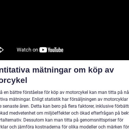
ntitativa mätningar om köp av
orcykel
få en bättre förståelse för köp av motorcykel kan man titta på n
tiva mätningar. Enligt statistik har försäljningen av motorcyklar
 senaste åren. Detta kan bero på flera faktorer, inklusive förbät
 ökad medvetenhet om miljöeffekter och ökad efterfrågan på b
rtalternativ. Dessutom kan man titta på genomsnittspriser för
klar och jämföra kostnaderna för olika modeller och märken för 