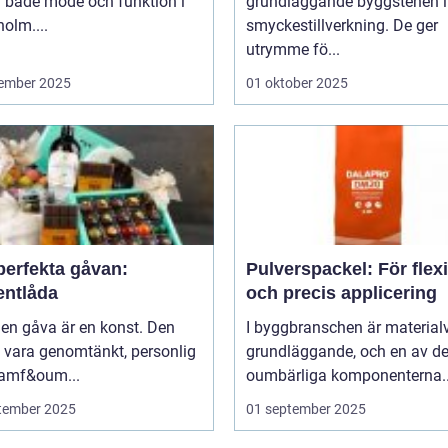
r både mode och funktion i
grundläggande byggstenen i
olm....
smyckestillverkning. De ger
utrymme fö...
ember 2025
01 oktober 2025
perfekta gåvan:
Pulverspackel: För flex
entlåda
och precis applicering
 en gåva är en konst. Den
I byggbranschen är material
 vara genomtänkt, personlig
grundläggande, och en av d
ramf&oum...
oumbärliga komponenterna..
tember 2025
01 september 2025