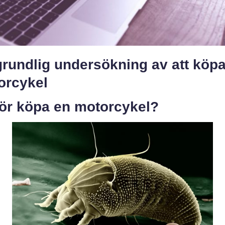
grundlig undersökning av att köp
orcykel
för köpa en motorcykel?