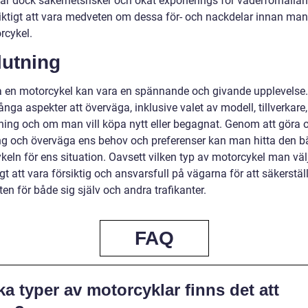
rar dock säkerhetsrisker och ökat exponerings för väderförhålla
viktigt att vara medveten om dessa för- och nackdelar innan man
rcykel.
lutning
a en motorcykel kan vara en spännande och givande upplevelse.
nga aspekter att överväga, inklusive valet av modell, tillverkare,
tning och om man vill köpa nytt eller begagnat. Genom att göra o
ng och överväga ens behov och preferenser kan man hitta den b
eln för ens situation. Oavsett vilken typ av motorcykel man välj
igt att vara försiktig och ansvarsfull på vägarna för att säkerstäl
en för både sig själv och andra trafikanter.
FAQ
ka typer av motorcyklar finns det att