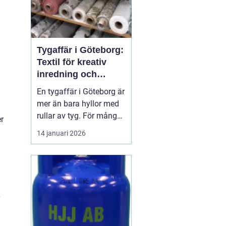
Tygaffär i Göteborg:
Textil för kreativ
inredning och
hållbara projekt
En tygaffär i Göteborg är
mer än bara hyllor med
rullar av tyg. För många
r
är den en kreativ
14 januari 2026
verkstad, en
problemlösare och en
samarbetspartner i både
små och stora
inredningsprojekt. När
hem, ...