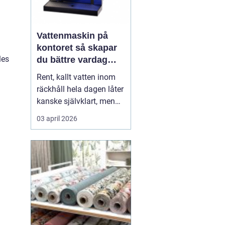
Vattenmaskin på
kontoret så skapar
les
du bättre vardag
med friskt vatten
Rent, kallt vatten inom
räckhåll hela dagen låter
kanske självklart, men
många arbetsplatser
03 april 2026
saknar en genomtänkt
lösning för dricksvatten.
En
vattenmaskin
gör mer
än att bara servera va...