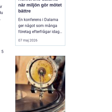
när miljön gör mötet
är
bättre
du
.
En konferens i Dalarna
ger något som många
företag efterfrågar idag:
fokus, lugn och
07 maj 2026
upplevelser som faktiskt
för människor närmare
n 5
varandra.
Kombinationen av
levande kultur, starka
traditioner och
storslagen natur skapar
en miljö där idéer får
fäste...