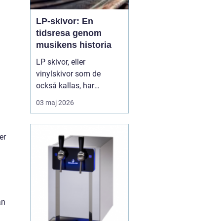
LP-skivor: En
tidsresa genom
musikens historia
LP skivor, eller
vinylskivor som de
också kallas, har
genomgått en förnyad
03 maj 2026
popularitet de senaste
åren. Trots
digitaliseringen av musik
er
har dessa analoga
medier behållit sin plats i
många musikälskares
hjä...
an