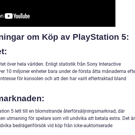
ätningar om Köp av PlayStation 5:
t:
et över hela världen. Enligt statistik från Sony Interactive
ver 10 miljoner enheter bara under de första åtta månaderna efte
 intresse för konsolen och att den har varit eftertraktad bland
smarknaden:
ation 5 lett till en blomstrande återförsäljningsmarknad, där
r en utmaning för spelare som vill undvika att betala extra. Det är
undvika bedrägeriförsök vid köp från icke-auktoriserade