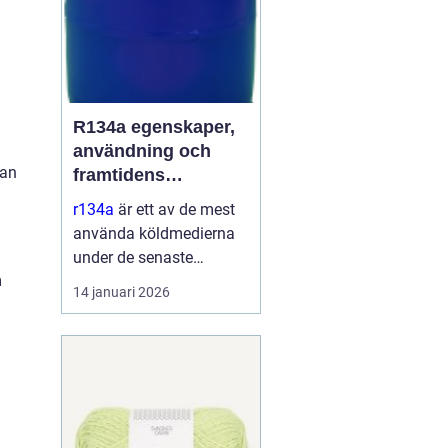
R134a egenskaper,
användning och
nan
framtidens
alternativ
r134a
är ett av de mest
använda köldmedierna
under de senaste
m
decennierna. Det har
14 januari 2026
haft en central roll i kyl-
och
luftkonditioneringssyste
m i allt från bilar till
kommersiella kylmöbler
och värmepumpar. Sa...