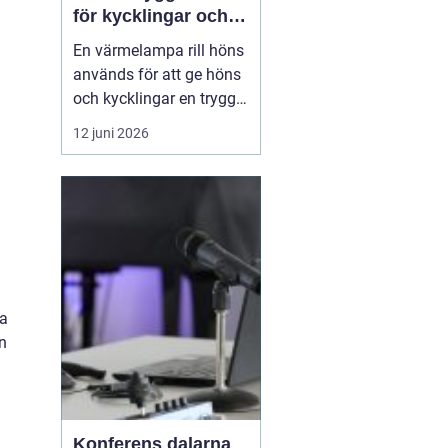
för kycklingar och
vuxna höns
En värmelampa rill höns
används för att ge höns
och kycklingar en trygg
och jämn värme när
12 juni 2026
omgivningstemperature
n inte räcker till. Rätt
värme minskar stress,
förebygger sjukdomar
och gö...
ya
n
Konferens dalarna