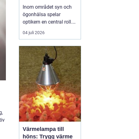
Inom området syn och
ögonhälsa spelar
optikern en central roll.
Genom att regelbundet
04 juli 2026
besöka en optiker kan
man få sin syn
kontrollerad, rådgivning
om synhjälpmedel samt
upprätthålla en god
ögonh&...
g,
tiv
Värmelampa till
höns: Trygg värme