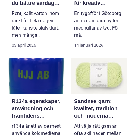
du bättre vardag
för kreativ
med friskt vatten
inredning och
Rent, kallt vatten inom
En tygaffär i Göteborg
hållbara projekt
räckhåll hela dagen
är mer än bara hyllor
låter kanske självklart,
med rullar av tyg. För
men många
må...
arbetsplatser saknar ...
03 april 2026
14 januari 2026
R134a egenskaper,
Sandnes garn:
användning och
kvalitet, tradition
framtidens
och moderna
alternativ
färger för alla
r134a är ett av de mest
Att välja rätt garn är
stickare
använda köldmedierna
ofta skillnaden mellan