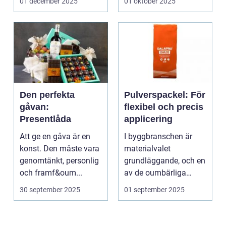
01 december 2025
01 oktober 2025
Den perfekta
Pulverspackel: För
gåvan:
flexibel och precis
Presentlåda
applicering
Att ge en gåva är en
I byggbranschen är
konst. Den måste vara
materialvalet
genomtänkt, personlig
grundläggande, och en
och framf&oum...
av de oumbärliga
komponenterna...
30 september 2025
01 september 2025