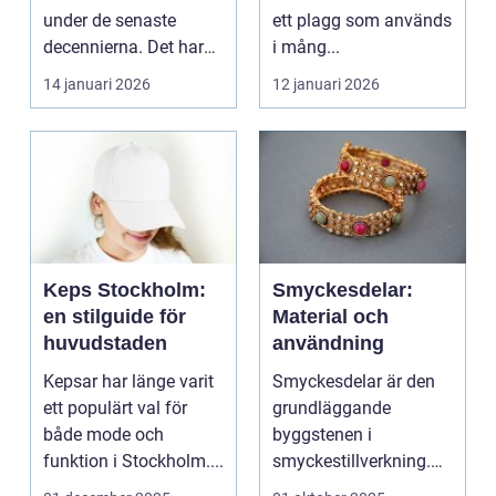
under de senaste
ett plagg som används
decennierna. Det har
i mång...
haft en central r...
14 januari 2026
12 januari 2026
Keps Stockholm:
Smyckesdelar:
en stilguide för
Material och
huvudstaden
användning
Kepsar har länge varit
Smyckesdelar är den
ett populärt val för
grundläggande
både mode och
byggstenen i
funktion i Stockholm....
smyckestillverkning.
De ger utrymme fö...