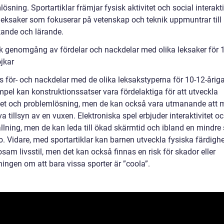
ösning. Sportartiklar främjar fysisk aktivitet och social interakt
eksaker som fokuserar på vetenskap och teknik uppmuntrar till
ande och lärande.
sk genomgång av fördelar och nackdelar med olika leksaker för 
jkar
s för- och nackdelar med de olika leksakstyperna för 10-12-åriga
mpel kan konstruktionssatser vara fördelaktiga för att utveckla
itet och problemlösning, men de kan också vara utmanande att 
a tillsyn av en vuxen. Elektroniska spel erbjuder interaktivitet o
llning, men de kan leda till ökad skärmtid och ibland en mindre 
. Vidare, med sportartiklar kan barnen utveckla fysiska färdigh
sam livsstil, men det kan också finnas en risk för skador eller
ingen om att bara vissa sporter är ”coola”.