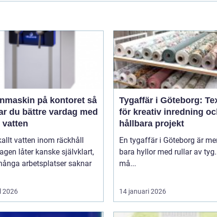
nmaskin på kontoret så
Tygaffär i Göteborg: Tex
ar du bättre vardag med
för kreativ inredning o
t vatten
hållbara projekt
kallt vatten inom räckhåll
En tygaffär i Göteborg är me
agen låter kanske självklart,
bara hyllor med rullar av tyg.
ånga arbetsplatser saknar
må...
l 2026
14 januari 2026