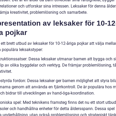
relationer och utforskar sina intressen. Leksaker för denna ålde
rämja kreativitet, problemlösning och samarbete.
resentation av leksaker för 10-12
a pojkar
 ett brett utbud av leksaker för 10-12-åriga pojkar att välja mella
a populära leksakstyper:
truktionssatser: Dessa leksaker utmanar barnen att bygga och 
lp av olika byggdelar och verktyg. De främjar problemlösning, 
tivitet.
styrda fordon: Dessa leksaker ger barnen möjlighet att styra bil
rönarna genom att använda en fjärrkontroll. De är populära hos
ch bidrar till utvecklingen av hand-öga-koordination.
roniska spel: Med teknikens framsteg finns det nu ett stort utbu
soler och handhållna enheter för detta åldersspann. Dessa spel
ra underhållning, utan också problemlösning och strategiskt tän