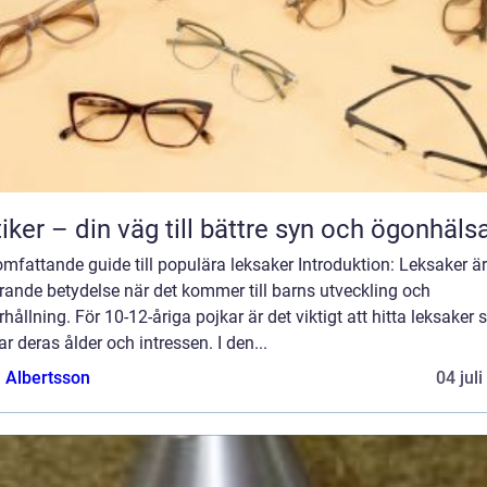
iker – din väg till bättre syn och ögonhäls
omfattande guide till populära leksaker Introduktion: Leksaker ä
ande betydelse när det kommer till barns utveckling och
hållning. För 10-12-åriga pojkar är det viktigt att hitta leksaker
r deras ålder och intressen. I den...
a Albertsson
04 jul