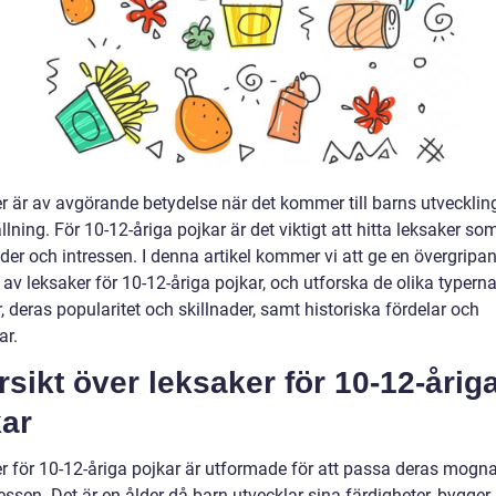
r är av avgörande betydelse när det kommer till barns utvecklin
lning. För 10-12-åriga pojkar är det viktigt att hitta leksaker s
der och intressen. I denna artikel kommer vi att ge en övergripa
 av leksaker för 10-12-åriga pojkar, och utforska de olika typern
, deras popularitet och skillnader, samt historiska fördelar och
ar.
sikt över leksaker för 10-12-årig
kar
r för 10-12-åriga pojkar är utformade för att passa deras mogn
essen. Det är en ålder då barn utvecklar sina färdigheter, bygger