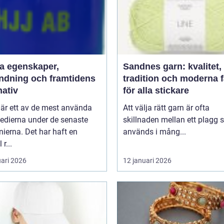
aper,
Sandnes garn: kvalitet,
ndning och framtidens
tradition och moderna 
nativ
för alla stickare
 är ett av de mest använda
Att välja rätt garn är ofta
edierna under de senaste
skillnaden mellan ett plagg
ierna. Det har haft en
används i mång...
 r...
uari 2026
12 januari 2026