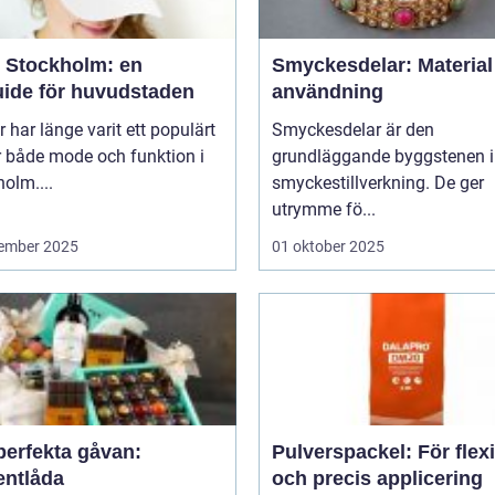
 Stockholm: en
Smyckesdelar: Material
uide för huvudstaden
användning
 har länge varit ett populärt
Smyckesdelar är den
r både mode och funktion i
grundläggande byggstenen i
olm....
smyckestillverkning. De ger
utrymme fö...
ember 2025
01 oktober 2025
perfekta gåvan:
Pulverspackel: För flex
entlåda
och precis applicering