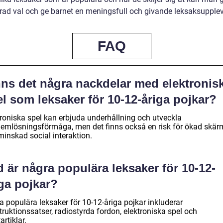
rad val och ge barnet en meningsfull och givande leksaksupplev
FAQ
nns det några nackdelar med elektronis
l som leksaker för 10-12-åriga pojkar?
troniska spel kan erbjuda underhållning och utveckla
lemlösningsförmåga, men det finns också en risk för ökad skär
minskad social interaktion.
 är några populära leksaker för 10-12-
ga pojkar?
a populära leksaker för 10-12-åriga pojkar inkluderar
ruktionssatser, radiostyrda fordon, elektroniska spel och
artiklar.