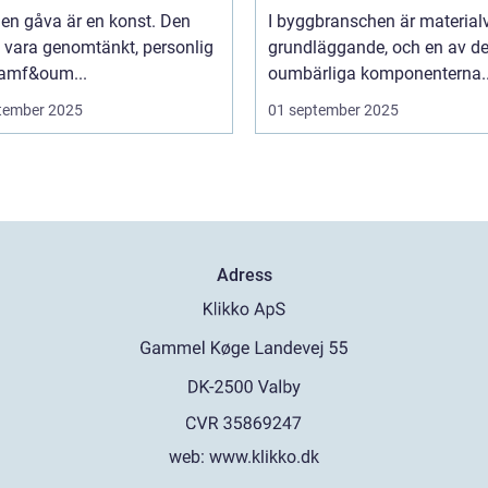
 en gåva är en konst. Den
I byggbranschen är material
 vara genomtänkt, personlig
grundläggande, och en av d
ramf&oum...
oumbärliga komponenterna..
tember 2025
01 september 2025
Adress
web:
www.klikko.dk