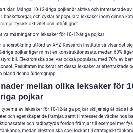
artiklar: Många 10-12-åriga pojkar är aktiva och intresserade av 
ar, basketkorgar, och cyklar är populära leksaker inom denna kat
rämjar fysisk aktivitet och uthållighet.
ativa mätningar om leksaker för 10-12-åriga pojkar
n undersökning utförd av XYZ Research Institute så visar det sig
2-åriga pojkar äger minst en konstruktionssats, medan 60% äge
ostyrd bil. Elektroniska spel var också populära, med 70% av bar
onsol. Resultaten indikerar att dessa leksaker är eftertraktade 
a bland denna åldersgrupp.
lnader mellan olika leksaker för 1
riga pojkar
 typerna av leksaker för 10-12-åriga pojkar skiljer sig åt både i d
eter och egenskaper de främjar, samt i intresset de väcker hos b
ktionssatser och radiostyrda fordon främjar till exempel mer fys
 tänkande, medan elektroniska spel lockar till strategiskt tänka