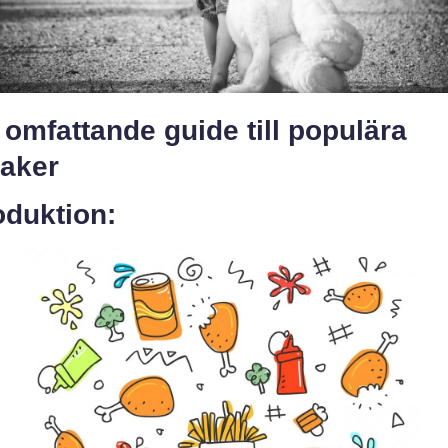
 omfattande guide till populära
saker
oduktion: