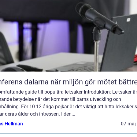
Konferens dalarna när miljön gör mötet bättr
omfattande guide till populära leksaker Introduktion: Leksaker ä
ande betydelse när det kommer till barns utveckling och
hållning. För 10-12-åriga pojkar är det viktigt att hitta leksaker
r deras ålder och intressen. I den...
as Hellman
07 maj