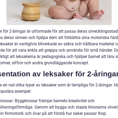
r för 2-åringar är utformade för att passa deras utvecklingsstad
ra deras sinnen och hjälpa dem att förbättra sina motoriska färd
ksaker är vanligtvis tillverkade av säkra och hållbara material o
de för att vara enkla att greppa och använda för små händer. De
ktigt att leksakerna är pedagogiska och hjälper barnet att lära 
 former, siffror och andra grundläggande koncept.
entation av leksaker för 2-åringa
s en rad olika typer av leksaker som är lämpliga för 2-åringar. Hä
opulära exempel:
klossar: Byggklossar främjar barnets kreativitet och
lösningsförmåga. Genom att bygga och stapla klossarna utvec
in finmotorik och övar på att förstå hur saker passar ihop.