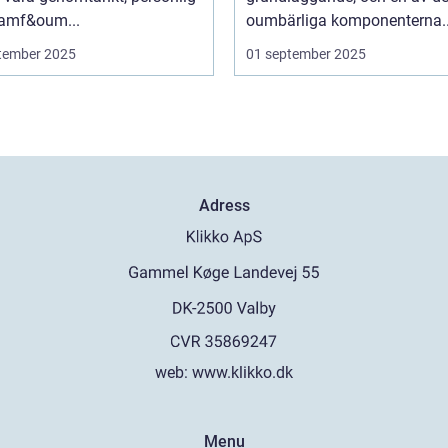
ramf&oum...
oumbärliga komponenterna..
tember 2025
01 september 2025
Adress
web:
www.klikko.dk
Menu