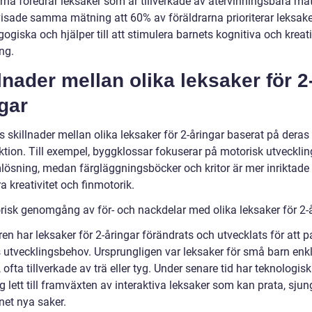
rna föredrar leksaker som är tillverkade av återvinningsbara mat
visade samma mätning att 60% av föräldrarna prioriterar leksak
ogiska och hjälper till att stimulera barnets kognitiva och kreat
ng.
lnader mellan olika leksaker för 2
gar
s skillnader mellan olika leksaker för 2-åringar baserat på deras
ktion. Till exempel, byggklossar fokuserar på motorisk utveckli
lösning, medan färgläggningsböcker och kritor är mer inriktade 
a kreativitet och finmotorik.
orisk genomgång av för- och nackdelar med olika leksaker för 2-
en har leksaker för 2-åringar förändrats och utvecklats för att 
 utvecklingsbehov. Ursprungligen var leksaker för små barn enk
 ofta tillverkade av trä eller tyg. Under senare tid har teknologis
 lett till framväxten av interaktiva leksaker som kan prata, sju
net nya saker.