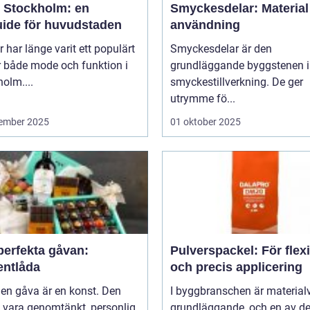
 Stockholm: en
Smyckesdelar: Material
uide för huvudstaden
användning
 har länge varit ett populärt
Smyckesdelar är den
r både mode och funktion i
grundläggande byggstenen i
olm....
smyckestillverkning. De ger
utrymme fö...
ember 2025
01 oktober 2025
perfekta gåvan:
Pulverspackel: För flex
entlåda
och precis applicering
 en gåva är en konst. Den
I byggbranschen är material
 vara genomtänkt, personlig
grundläggande, och en av d