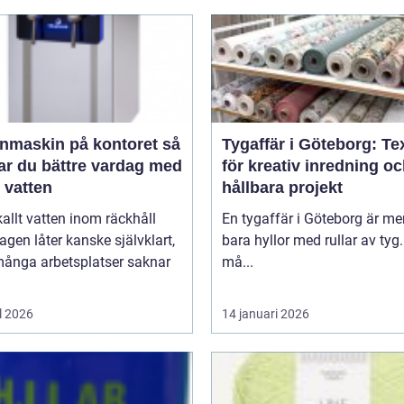
nmaskin på kontoret så
Tygaffär i Göteborg: Tex
ar du bättre vardag med
för kreativ inredning o
t vatten
hållbara projekt
kallt vatten inom räckhåll
En tygaffär i Göteborg är me
agen låter kanske självklart,
bara hyllor med rullar av tyg.
ånga arbetsplatser saknar
må...
l 2026
14 januari 2026