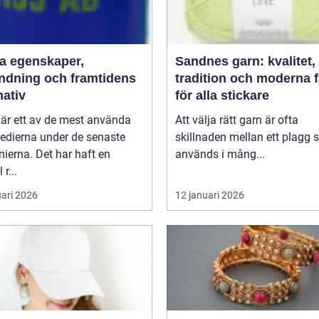
aper,
Sandnes garn: kvalitet,
ndning och framtidens
tradition och moderna 
nativ
för alla stickare
 är ett av de mest använda
Att välja rätt garn är ofta
edierna under de senaste
skillnaden mellan ett plagg
ierna. Det har haft en
används i mång...
 r...
uari 2026
12 januari 2026