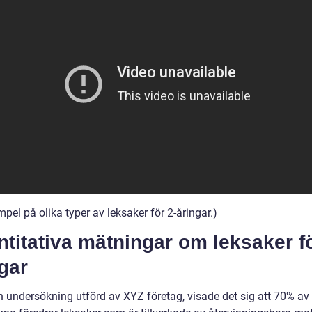
el på olika typer av leksaker för 2-åringar.)
titativa mätningar om leksaker fö
gar
en undersökning utförd av XYZ företag, visade det sig att 70% av