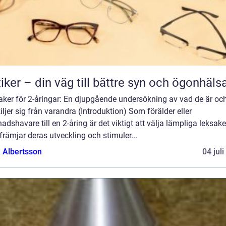
iker – din väg till bättre syn och ögonhäls
aker för 2-åringar: En djupgående undersökning av vad de är oc
iljer sig från varandra (Introduktion) Som förälder eller
adshavare till en 2-åring är det viktigt att välja lämpliga leksake
rämjar deras utveckling och stimuler...
a Albertsson
04 jul