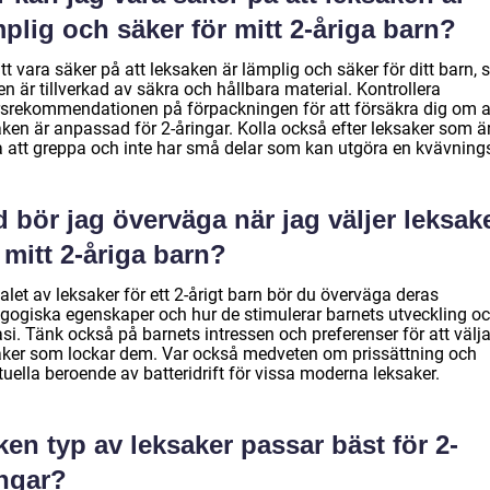
plig och säker för mitt 2-åriga barn?
tt vara säker på att leksaken är lämplig och säker för ditt barn, se
en är tillverkad av säkra och hållbara material. Kontrollera
rsrekommendationen på förpackningen för att försäkra dig om a
aken är anpassad för 2-åringar. Kolla också efter leksaker som ä
a att greppa och inte har små delar som kan utgöra en kvävnings
 bör jag överväga när jag väljer leksak
 mitt 2-åriga barn?
alet av leksaker för ett 2-årigt barn bör du överväga deras
gogiska egenskaper och hur de stimulerar barnets utveckling o
si. Tänk också på barnets intressen och preferenser för att välj
aker som lockar dem. Var också medveten om prissättning och
uella beroende av batteridrift för vissa moderna leksaker.
ken typ av leksaker passar bäst för 2-
ingar?