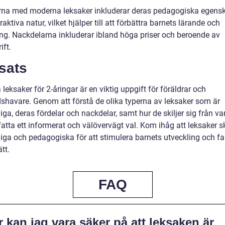
rna med moderna leksaker inkluderar deras pedagogiska egens
raktiva natur, vilket hjälper till att förbättra barnets lärande och
ing. Nackdelarna inkluderar ibland höga priser och beroende av
ift.
sats
a leksaker för 2-åringar är en viktig uppgift för föräldrar och
shavare. Genom att förstå de olika typerna av leksaker som är
liga, deras fördelar och nackdelar, samt hur de skiljer sig från va
atta ett informerat och välövervägt val. Kom ihåg att leksaker s
liga och pedagogiska för att stimulera barnets utveckling och fa
tt.
FAQ
 kan jag vara säker på att leksaken är