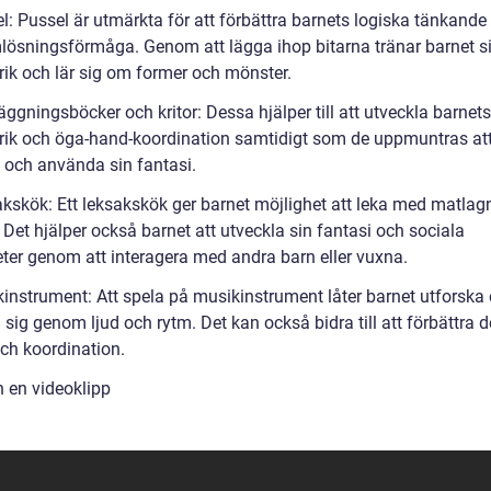
l: Pussel är utmärkta för att förbättra barnets logiska tänkande
lösningsförmåga. Genom att lägga ihop bitarna tränar barnet s
rik och lär sig om former och mönster.
äggningsböcker och kritor: Dessa hjälper till att utveckla barnets
rik och öga-hand-koordination samtidigt som de uppmuntras att
a och använda sin fantasi.
akskök: Ett leksakskök ger barnet möjlighet att leka med matlag
. Det hjälper också barnet att utveckla sin fantasi och sociala
eter genom att interagera med andra barn eller vuxna.
kinstrument: Att spela på musikinstrument låter barnet utforska
 sig genom ljud och rytm. Det kan också bidra till att förbättra 
och koordination.
n en videoklipp