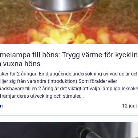
melampa till höns: Trygg värme för kyckli
 vuxna höns
aker för 2-åringar: En djupgående undersökning av vad de är oc
iljer sig från varandra (Introduktion) Som förälder eller
adshavare till en 2-åring är det viktigt att välja lämpliga leksake
rämjar deras utveckling och stimuler...
n
12 juni