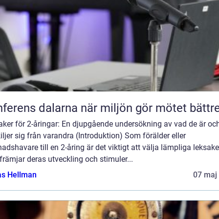
Konferens dalarna när miljön gör mötet bättr
aker för 2-åringar: En djupgående undersökning av vad de är oc
iljer sig från varandra (Introduktion) Som förälder eller
adshavare till en 2-åring är det viktigt att välja lämpliga leksake
rämjar deras utveckling och stimuler...
as Hellman
07 maj