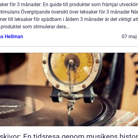
ker för 3 månader: En guide till produkter som främjar utveckli
stimulans Övergripande översikt över leksaker för 3 månader När
r till leksaker för spädbarn i åldern 3 månader är det viktigt at
 produkter som stimulerar dera...
as Hellman
07 maj
skivor: En tidsresa genom musikens histor