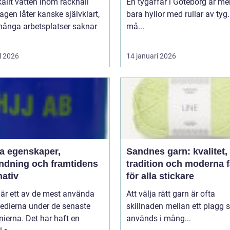
kallt vatten inom räckhåll
En tygaffär i Göteborg är me
agen låter kanske självklart,
bara hyllor med rullar av tyg.
ånga arbetsplatser saknar
må...
l 2026
14 januari 2026
aper,
Sandnes garn: kvalitet,
ndning och framtidens
tradition och moderna 
nativ
för alla stickare
 är ett av de mest använda
Att välja rätt garn är ofta
edierna under de senaste
skillnaden mellan ett plagg
ierna. Det har haft en
används i mång...