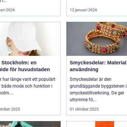
 r...
uari 2026
12 januari 2026
 Stockholm: en
Smyckesdelar: Material
uide för huvudstaden
användning
 har länge varit ett populärt
Smyckesdelar är den
r både mode och funktion i
grundläggande byggstenen i
olm....
smyckestillverkning. De ger
utrymme fö...
ember 2025
01 oktober 2025