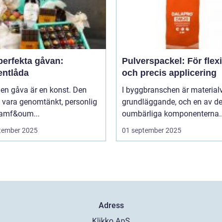
perfekta gåvan:
Pulverspackel: För flex
entlåda
och precis applicering
 en gåva är en konst. Den
I byggbranschen är material
 vara genomtänkt, personlig
grundläggande, och en av d
ramf&oum...
oumbärliga komponenterna..
tember 2025
01 september 2025
Adress