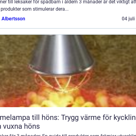
r till leksaker för spädbarn i åldern 3 månader är det viktigt at
 produkter som stimulerar dera...
a Albertsson
04 jul
melampa till höns: Trygg värme för kyckli
 vuxna höns