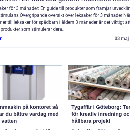
ker för 3 månader: En guide till produkter som främjar utveckli
stimulans Övergripande översikt över leksaker för 3 månader När
r till leksaker för spädbarn i åldern 3 månader är det viktigt at
 produkter som stimulerar dera...
n
03 maj
nmaskin på kontoret så
Tygaffär i Göteborg: Tex
ar du bättre vardag med
för kreativ inredning o
t vatten
hållbara projekt