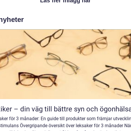
Läs fler inlägg här
 nyheter
iker – din väg till bättre syn och ögonhäls
ker för 3 månader: En guide till produkter som främjar utveckli
stimulans Övergripande översikt över leksaker för 3 månader När