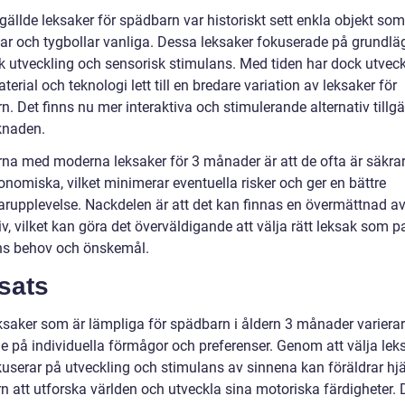
gällde leksaker för spädbarn var historiskt sett enkla objekt som
sar och tygbollar vanliga. Dessa leksaker fokuserade på grundl
k utveckling och sensorisk stimulans. Med tiden har dock utvec
erial och teknologi lett till en bredare variation av leksaker för
. Det finns nu mer interaktiva och stimulerande alternativ tillg
knaden.
rna med moderna leksaker för 3 månader är att de ofta är säkra
nomiska, vilket minimerar eventuella risker och ger en bättre
rupplevelse. Nackdelen är att det kan finnas en övermättnad a
iv, vilket kan göra det överväldigande att välja rätt leksak som p
rns behov och önskemål.
sats
eksaker som är lämpliga för spädbarn i åldern 3 månader varierar
e på individuella förmågor och preferenser. Genom att välja lek
userar på utveckling och stimulans av sinnena kan föräldrar hj
n att utforska världen och utveckla sina motoriska färdigheter. 