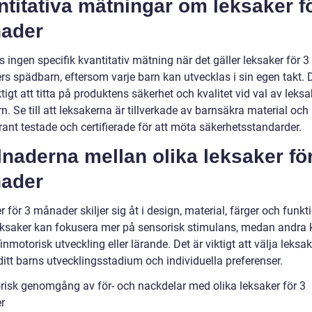
titativa mätningar om leksaker f
ader
s ingen specifik kvantitativ mätning när det gäller leksaker för 3
s spädbarn, eftersom varje barn kan utvecklas i sin egen takt. D
tigt att titta på produktens säkerhet och kvalitet vid val av leksa
. Se till att leksakerna är tillverkade av barnsäkra material och 
ant testade och certifierade för att möta säkerhetsstandarder.
lnaderna mellan olika leksaker fö
ader
 för 3 månader skiljer sig åt i design, material, färger och funkti
eksaker kan fokusera mer på sensorisk stimulans, medan andra 
inmotorisk utveckling eller lärande. Det är viktigt att välja leks
itt barns utvecklingsstadium och individuella preferenser.
orisk genomgång av för- och nackdelar med olika leksaker för 3
r