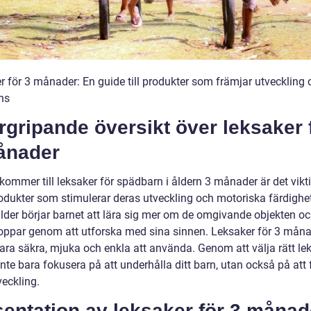
r för 3 månader: En guide till produkter som främjar utveckling 
ns
gripande översikt över leksaker 
ånader
kommer till leksaker för spädbarn i åldern 3 månader är det vikti
rodukter som stimulerar deras utveckling och motoriska färdighet
lder börjar barnet att lära sig mer om de omgivande objekten o
oppar genom att utforska med sina sinnen. Leksaker för 3 måna
vara säkra, mjuka och enkla att använda. Genom att välja rätt le
nte bara fokusera på att underhålla ditt barn, utan också på att
veckling.
entation av leksaker för 3 månad