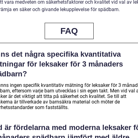
att vara medveten om säkerhetsfaktorer och kvalitet vid val av l
 främja en säker och givande lekupplevelse för spädbarn.
FAQ
ns det några specifika kvantitativa
tningar för leksaker för 3 månaders
ädbarn?
inns ingen specifik kvantitativ mätning för leksaker för 3 månad
arn, eftersom varje barn utvecklas i sin egen takt. Men vid val 
ker är det viktigt att titta på säkerhet och kvalitet. Se till att
akerna är tillverkade av barnsäkra material och möter de
rhetsstandarder som fastställts.
d är fördelarna med moderna leksaker f
månaders spädbarn jämfört med äldre