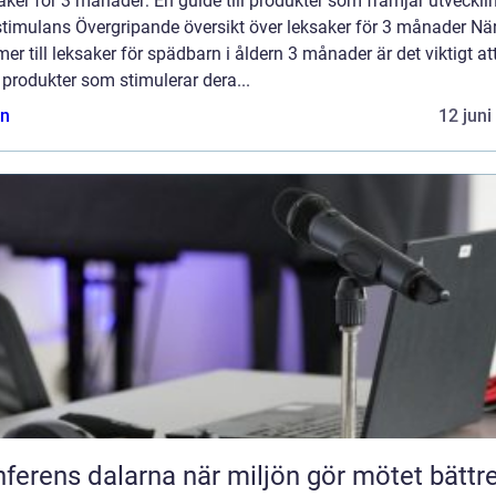
ker för 3 månader: En guide till produkter som främjar utveckli
stimulans Övergripande översikt över leksaker för 3 månader När
r till leksaker för spädbarn i åldern 3 månader är det viktigt at
 produkter som stimulerar dera...
n
12 juni
Konferens dalarna när miljön gör mötet bättr