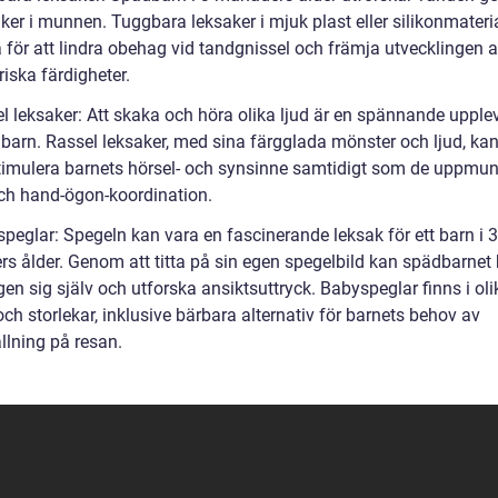
ker i munnen. Tuggbara leksaker i mjuk plast eller silikonmateri
a för att lindra obehag vid tandgnissel och främja utvecklingen 
iska färdigheter.
l leksaker: Att skaka och höra olika ljud är en spännande upplev
dbarn. Rassel leksaker, med sina färgglada mönster och ljud, kan
 stimulera barnets hörsel- och synsinne samtidigt som de uppmuntr
ch hand-ögon-koordination.
peglar: Spegeln kan vara en fascinerande leksak för ett barn i 3
s ålder. Genom att titta på sin egen spegelbild kan spädbarnet 
en sig själv och utforska ansiktsuttryck. Babyspeglar finns i oli
ch storlekar, inklusive bärbara alternativ för barnets behov av
llning på resan.