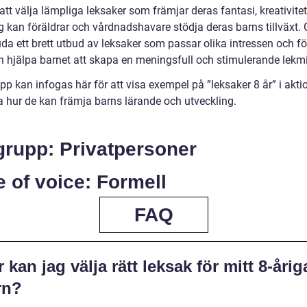
tt välja lämpliga leksaker som främjar deras fantasi, kreativite
ng kan föräldrar och vårdnadshavare stödja deras barns tillväxt
juda ett brett utbud av leksaker som passar olika intressen och 
 hjälpa barnet att skapa en meningsfull och stimulerande lekmi
pp kan infogas här för att visa exempel på ”leksaker 8 år” i akti
ra hur de kan främja barns lärande och utveckling.
grupp: Privatpersoner
 of voice: Formell
FAQ
 kan jag välja rätt leksak för mitt 8-årig
rn?