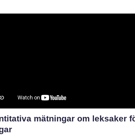
titativa mätningar om leksaker fö
gar