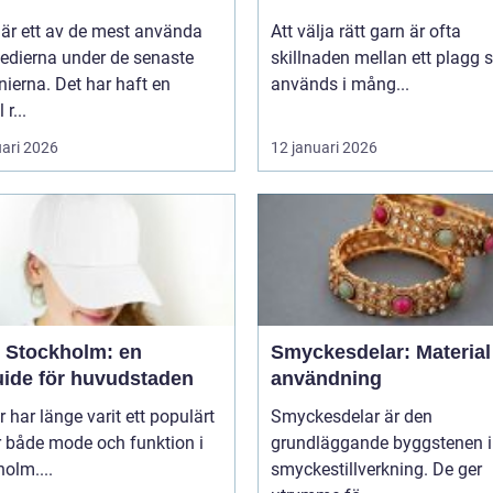
 är ett av de mest använda
Att välja rätt garn är ofta
edierna under de senaste
skillnaden mellan ett plagg
ierna. Det har haft en
används i mång...
 r...
uari 2026
12 januari 2026
 Stockholm: en
Smyckesdelar: Material
uide för huvudstaden
användning
 har länge varit ett populärt
Smyckesdelar är den
r både mode och funktion i
grundläggande byggstenen i
olm....
smyckestillverkning. De ger