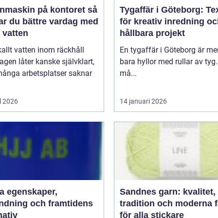
nmaskin på kontoret så
Tygaffär i Göteborg: Tex
ar du bättre vardag med
för kreativ inredning o
t vatten
hållbara projekt
kallt vatten inom räckhåll
En tygaffär i Göteborg är me
agen låter kanske självklart,
bara hyllor med rullar av tyg.
ånga arbetsplatser saknar
må...
l 2026
14 januari 2026
aper,
Sandnes garn: kvalitet,
ndning och framtidens
tradition och moderna 
nativ
för alla stickare