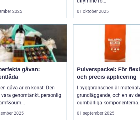
utrymme fö...
ember 2025
01 oktober 2025
perfekta gåvan:
Pulverspackel: För flex
entlåda
och precis applicering
 en gåva är en konst. Den
I byggbranschen är material
 vara genomtänkt, personlig
grundläggande, och en av d
ramf&oum...
oumbärliga komponenterna..
tember 2025
01 september 2025