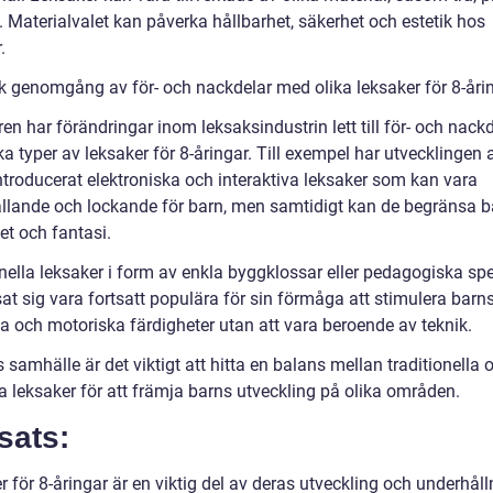
g. Materialvalet kan påverka hållbarhet, säkerhet och estetik hos
.
sk genomgång av för- och nackdelar med olika leksaker för 8-åri
en har förändringar inom leksaksindustrin lett till för- och nack
a typer av leksaker för 8-åringar. Till exempel har utvecklingen 
ntroducerat elektroniska och interaktiva leksaker som kan vara
llande och lockande för barn, men samtidigt kan de begränsa b
tet och fantasi.
nella leksaker i form av enkla byggklossar eller pedagogiska spe
at sig vara fortsatt populära för sin förmåga att stimulera barn
va och motoriska färdigheter utan att vara beroende av teknik.
 samhälle är det viktigt att hitta en balans mellan traditionella 
 leksaker för att främja barns utveckling på olika områden.
sats:
 för 8-åringar är en viktig del av deras utveckling och underhåll