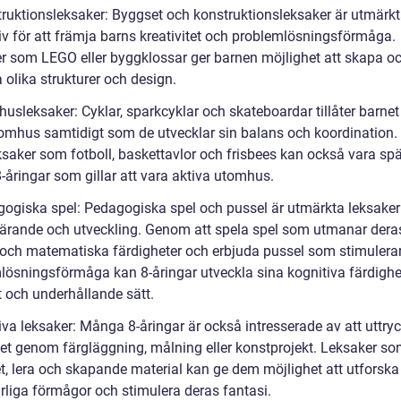
truktionsleksaker: Byggset och konstruktionsleksaker är utmärk
tiv för att främja barns kreativitet och problemlösningsförmåga.
r som LEGO eller byggklossar ger barnen möjlighet att skapa o
 olika strukturer och design.
usleksaker: Cyklar, sparkcyklar och skateboardar tillåter barnet
tomhus samtidigt som de utvecklar sin balans och koordination.
ksaker som fotboll, baskettavlor och frisbees kan också vara s
8-åringar som gillar att vara aktiva utomhus.
gogiska spel: Pedagogiska spel och pussel är utmärkta leksaker 
lärande och utveckling. Genom att spela spel som utmanar dera
 och matematiska färdigheter och erbjuda pussel som stimulera
lösningsförmåga kan 8-åringar utveckla sina kognitiva färdighe
gt och underhållande sätt.
iva leksaker: Många 8-åringar är också intresserade av att uttry
itet genom färgläggning, målning eller konstprojekt. Leksaker s
t, lera och skapande material kan ge dem möjlighet att utforska
rliga förmågor och stimulera deras fantasi.