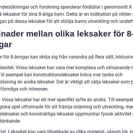
undersökningar och forskning spenderar föräldrar i genomsnitt X
å leksaker för sina 8-åriga barn. Detta är en indikation på vikten
gan på dessa leksaker för att stödja barns utveckling och underh
lnader mellan olika leksaker för 8
gar
 för 8-åringar kan skilja sig från varandra på flera sätt, inklusiv
lexitet: Vissa leksaker kan vara mer komplexa och utmanande 
Till exempel kan konstruktionsleksaker kräva mer tanke och
ösning än andra leksaker. Det är viktigt att välja leksaker som 
 förmåga och intressen.
: Vissa leksaker har ett mer specifikt syfte än andra. Till exempel
iska spel utformade för att främja inlärning och utveckling, m
leksaker och konstnärliga leksaker uppmuntrar fysisk aktivitet
 tänkande.
ial: Leksaker kan vara tillverkade av olika material, såsom trä, p