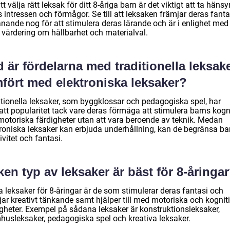
tt välja rätt leksak för ditt 8-åriga barn är det viktigt att ta hänsyn
 intressen och förmågor. Se till att leksaken främjar deras fantas
nande nog för att stimulera deras lärande och är i enlighet med
 värdering om hållbarhet och materialval.
 är fördelarna med traditionella leksak
mfört med elektroniska leksaker?
itionella leksaker, som byggklossar och pedagogiska spel, har
att popularitet tack vare deras förmåga att stimulera barns kogn
motoriska färdigheter utan att vara beroende av teknik. Medan
troniska leksaker kan erbjuda underhållning, kan de begränsa ba
ivitet och fantasi.
ken typ av leksaker är bäst för 8-åringa
a leksaker för 8-åringar är de som stimulerar deras fantasi och
jar kreativt tänkande samt hjälper till med motoriska och kognit
igheter. Exempel på sådana leksaker är konstruktionsleksaker,
husleksaker, pedagogiska spel och kreativa leksaker.