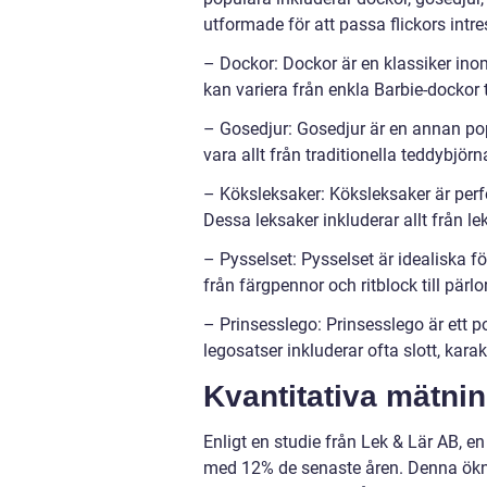
utformade för att passa flickors intre
– Dockor: Dockor är en klassiker inom 
kan variera från enkla Barbie-dockor t
– Gosedjur: Gosedjur är en annan pop
vara allt från traditionella teddybjörnar
– Köksleksaker: Köksleksaker är perf
Dessa leksaker inkluderar allt från l
– Pysselset: Pysselset är idealiska för
från färgpennor och ritblock till pärl
– Prinsesslego: Prinsesslego är ett p
legosatser inkluderar ofta slott, karak
Kvantitativa mätnin
Enligt en studie från Lek & Lär AB, en
med 12% de senaste åren. Denna öknin