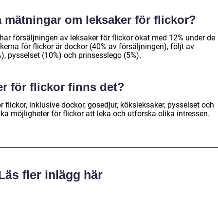
a mätningar om leksaker för flickor?
 har försäljningen av leksaker för flickor ökat med 12% under de
erna för flickor är dockor (40% av försäljningen), följt av
), pysselset (10%) och prinsesslego (5%).
r för flickor finns det?
r flickor, inklusive dockor, gosedjur, köksleksaker, pysselset och
ka möjligheter för flickor att leka och utforska olika intressen.
Läs fler inlägg här