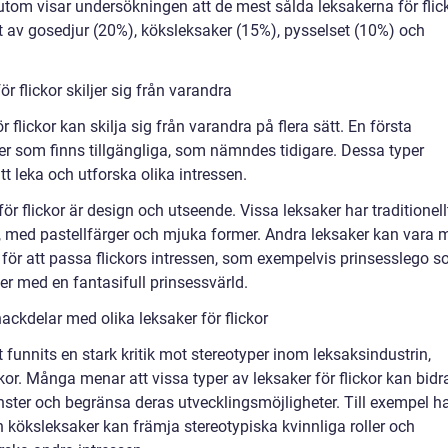
tom visar undersökningen att de mest sålda leksakerna för flic
jt av gosedjur (20%), köksleksaker (15%), pysselset (10%) och
r flickor skiljer sig från varandra
ör flickor kan skilja sig från varandra på flera sätt. En första
ker som finns tillgängliga, som nämndes tidigare. Dessa typer
att leka och utforska olika intressen.
ör flickor är design och utseende. Vissa leksaker har traditionell
, med pastellfärger och mjuka former. Andra leksaker kan vara 
 för att passa flickors intressen, som exempelvis prinsesslego 
ner med en fantasifull prinsessvärld.
ckdelar med olika leksaker för flickor
funnits en stark kritik mot stereotyper inom leksaksindustrin,
ickor. Många menar att vissa typer av leksaker för flickor kan bidr
mönster och begränsa deras utvecklingsmöjligheter. Till exempel h
 köksleksaker kan främja stereotypiska kvinnliga roller och