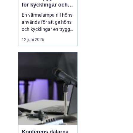
för kycklingar och
vuxna höns
En värmelampa rill höns
används för att ge höns
och kycklingar en trygg
och jämn värme när
12 juni 2026
omgivningstemperature
n inte räcker till. Rätt
värme minskar stress,
förebygger sjukdomar
och gö...
Konferens dalarna