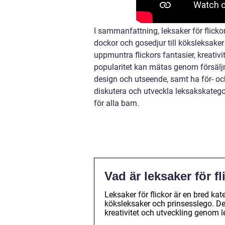
I sammanfattning, leksaker för flicko
dockor och gosedjur till köksleksaker
uppmuntra flickors fantasier, kreativi
popularitet kan mätas genom försäljnin
design och utseende, samt ha för- och 
diskutera och utveckla leksakskategori
för alla barn.
Vad är leksaker för f
Leksaker för flickor är en bred kat
köksleksaker och prinsesslego. Des
kreativitet och utveckling genom l