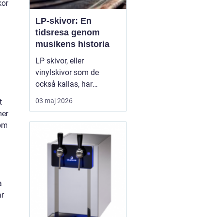
kor
LP-skivor: En
tidsresa genom
musikens historia
LP skivor, eller
vinylskivor som de
också kallas, har
genomgått en förnyad
03 maj 2026
t
popularitet de senaste
mer
åren. Trots
som
digitaliseringen av musik
har dessa analoga
medier behållit sin plats i
många musikälskares
hjä...
a
ar