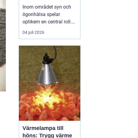
Inom området syn och
ögonhälsa spelar
optikern en central roll.
Genom att regelbundet
04 juli 2026
besöka en optiker kan
man få sin syn
kontrollerad, rådgivning
om synhjälpmedel samt
upprätthålla en god
ögonh&...
Värmelampa till
höns: Trygg värme