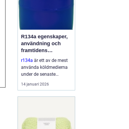
R134a egenskaper,
användning och
framtidens
alternativ
r134a
är ett av de mest
använda köldmedierna
under de senaste
decennierna. Det har
14 januari 2026
haft en central roll i kyl-
och
luftkonditioneringssyste
m i allt från bilar till
kommersiella kylmöbler
och värmepumpar. Sa...