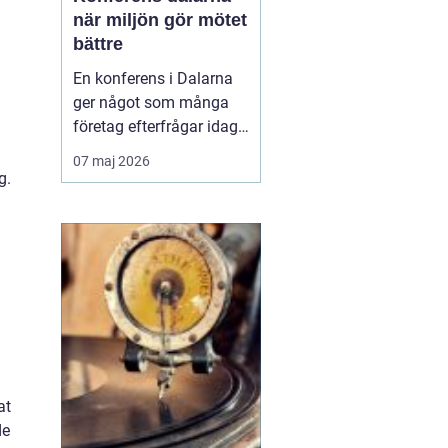
när miljön gör mötet
bättre
En konferens i Dalarna
ger något som många
företag efterfrågar idag:
fokus, lugn och
07 maj 2026
upplevelser som faktiskt
g.
för människor närmare
varandra.
Kombinationen av
levande kultur, starka
traditioner och
storslagen natur skapar
en miljö där idéer får
fäste...
at
de