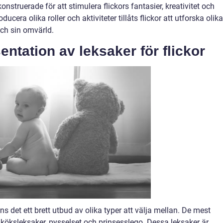
nstruerade för att stimulera flickors fantasier, kreativitet och
cera olika roller och aktiviteter tillåts flickor att utforska olika
och sin omvärld.
ntation av leksaker för flickor
nns det ett brett utbud av olika typer att välja mellan. De mest
 köksleksaker, pysselset och prinsesslego. Dessa leksaker är