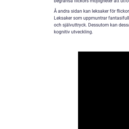
begränsa flickors möjligheter att utf
Å andra sidan kan leksaker för flick
Leksaker som uppmuntrar fantasifull le
och självuttryck. Dessutom kan dess
kognitiv utveckling.