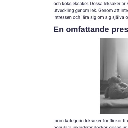
och köksleksaker. Dessa leksaker är ko
utveckling genom lek. Genom att introdu
intressen och lära sig om sig själva 
En omfattande prese
Inom kategorin leksaker för flickor fi
populära inkluderar dockor, gosedjur,