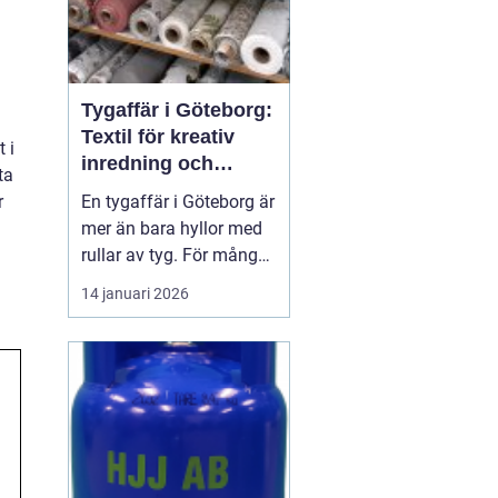
Tygaffär i Göteborg:
Textil för kreativ
 i
inredning och
ta
hållbara projekt
En tygaffär i Göteborg är
r
mer än bara hyllor med
rullar av tyg. För många
är den en kreativ
14 januari 2026
verkstad, en
problemlösare och en
samarbetspartner i både
små och stora
inredningsprojekt. När
hem, ...