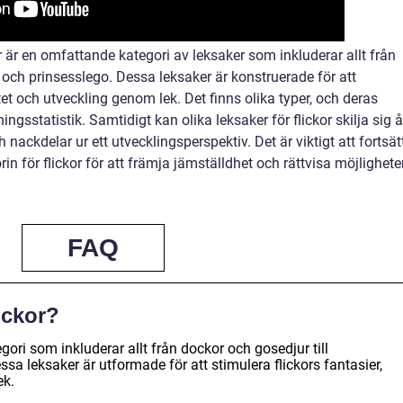
r är en omfattande kategori av leksaker som inkluderar allt från
 och prinsesslego. Dessa leksaker är konstruerade för att
tet och utveckling genom lek. Det finns olika typer, och deras
gsstatistik. Samtidigt kan olika leksaker för flickor skilja sig åt
nackdelar ur ett utvecklingsperspektiv. Det är viktigt att fortsät
n för flickor för att främja jämställdhet och rättvisa möjlighete
FAQ
lickor?
egori som inkluderar allt från dockor och gosedjur till
sa leksaker är utformade för att stimulera flickors fantasier,
ek.