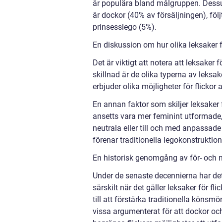
är populära bland målgruppen. Dessu
är dockor (40% av försäljningen), föl
prinsesslego (5%).
En diskussion om hur olika leksaker fö
Det är viktigt att notera att leksaker f
skillnad är de olika typerna av leksa
erbjuder olika möjligheter för flickor 
En annan faktor som skiljer leksaker f
ansetts vara mer feminint utformade
neutrala eller till och med anpassade
förenar traditionella legokonstruktio
En historisk genomgång av för- och na
Under de senaste decennierna har det 
särskilt när det gäller leksaker för fl
till att förstärka traditionella köns
vissa argumenterat för att dockor och