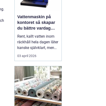
ng.
Vattenmaskin på
och
kontoret så skapar
du bättre vardag
med friskt vatten
Rent, kallt vatten inom
räckhåll hela dagen låter
kanske självklart, men
många arbetsplatser
03 april 2026
saknar en genomtänkt
lösning för dricksvatten.
En
vattenmaskin
gör mer
än att bara servera va...