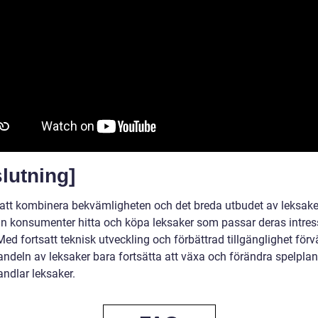
lutning]
tt kombinera bekvämligheten och det breda utbudet av leksake
an konsumenter hitta och köpa leksaker som passar deras intre
ed fortsatt teknisk utveckling och förbättrad tillgänglighet för
andeln av leksaker bara fortsätta att växa och förändra spelplan
andlar leksaker.