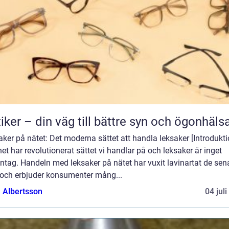
iker – din väg till bättre syn och ögonhäls
ker på nätet: Det moderna sättet att handla leksaker [Introdukti
net har revolutionerat sättet vi handlar på och leksaker är inget
tag. Handeln med leksaker på nätet har vuxit lavinartat de sen
 och erbjuder konsumenter mång...
a Albertsson
04 jul