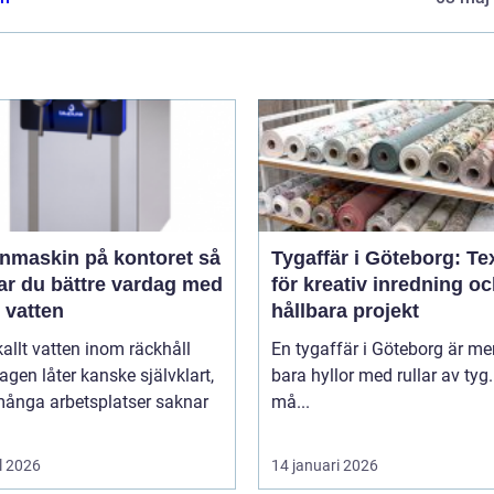
nmaskin på kontoret så
Tygaffär i Göteborg: Tex
ar du bättre vardag med
för kreativ inredning o
t vatten
hållbara projekt
kallt vatten inom räckhåll
En tygaffär i Göteborg är me
agen låter kanske självklart,
bara hyllor med rullar av tyg.
ånga arbetsplatser saknar
må...
l 2026
14 januari 2026