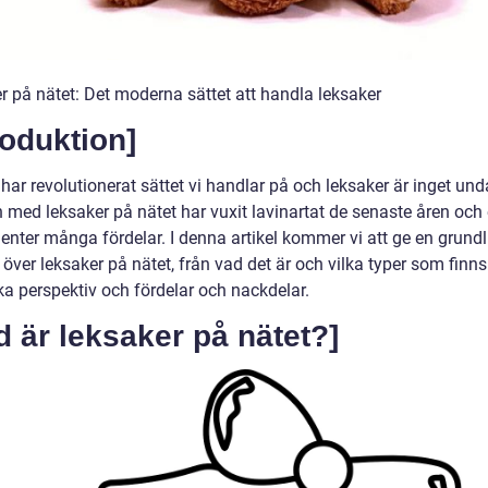
r på nätet: Det moderna sättet att handla leksaker
roduktion]
 har revolutionerat sättet vi handlar på och leksaker är inget un
 med leksaker på nätet har vuxit lavinartat de senaste åren och 
nter många fördelar. I denna artikel kommer vi att ge en grundl
 över leksaker på nätet, från vad det är och vilka typer som finns 
ka perspektiv och fördelar och nackdelar.
d är leksaker på nätet?]