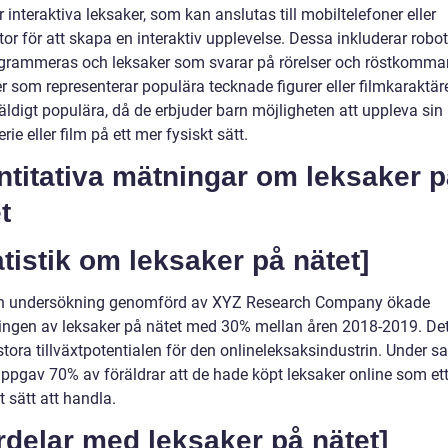
 interaktiva leksaker, som kan anslutas till mobiltelefoner eller
tor för att skapa en interaktiv upplevelse. Dessa inkluderar rob
grammeras och leksaker som svarar på rörelser och röstkomma
 som representerar populära tecknade figurer eller filmkaraktäre
äldigt populära, då de erbjuder barn möjligheten att uppleva sin
erie eller film på ett mer fysiskt sätt.
titativa mätningar om leksaker p
t
atistik om leksaker på nätet]
en undersökning genomförd av XYZ Research Company ökade
ningen av leksaker på nätet med 30% mellan åren 2018-2019. Det
stora tillväxtpotentialen för den onlineleksaksindustrin. Under
uppgav 70% av föräldrar att de hade köpt leksaker online som et
 sätt att handla.
rdelar med leksaker på nätet]