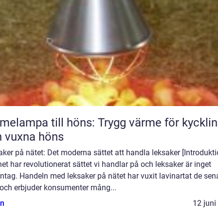
melampa till höns: Trygg värme för kyckli
 vuxna höns
ker på nätet: Det moderna sättet att handla leksaker [Introdukti
net har revolutionerat sättet vi handlar på och leksaker är inget
tag. Handeln med leksaker på nätet har vuxit lavinartat de sen
 och erbjuder konsumenter mång...
n
12 juni