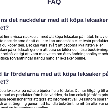
FAQ
nns det nackdelar med att köpa leksaker
tet?
et finns vissa nackdelar med att köpa leksaker på nätet. En av d
ta nackdelarna är att du inte kan undersöka eller testa produkte
 du köper den. Det kan vara svårt att bedöma kvaliteten eller
eken på en leksak genom att bara se bilder och läsa beskrivninga
är också viktigt att vara medveten om återvändningspolicyer oc
stiska förväntningar när du handlar leksaker online.
 är fördelarna med att köpa leksaker p
tet?
öpa leksaker på nätet erbjuder flera fördelar. Du har tillgång till e
 utbud av produkter från hela världen, du kan enkelt jämföra pris
äsa recensioner för att göra ett informerat val. Dessutom sparar
och ansträngning genom att handla bekvämt hemifrån eller var 
t med en internetuppkoppling.