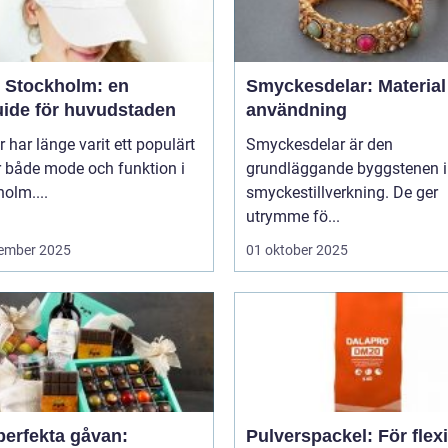
 Stockholm: en
Smyckesdelar: Material
uide för huvudstaden
användning
 har länge varit ett populärt
Smyckesdelar är den
r både mode och funktion i
grundläggande byggstenen i
olm....
smyckestillverkning. De ger
utrymme fö...
ember 2025
01 oktober 2025
perfekta gåvan:
Pulverspackel: För flex