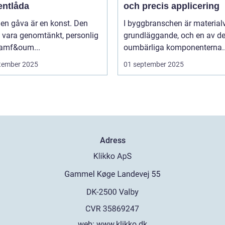
entlåda
och precis applicering
 en gåva är en konst. Den
I byggbranschen är material
 vara genomtänkt, personlig
grundläggande, och en av d
ramf&oum...
oumbärliga komponenterna..
tember 2025
01 september 2025
Adress
web:
www.klikko.dk