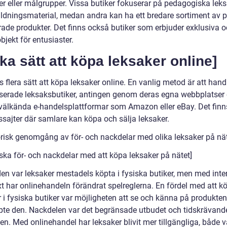
er eller målgrupper. Vissa butiker fokuserar på pedagogiska lek
ildningsmaterial, medan andra kan ha ett bredare sortiment av 
erade produkter. Det finns också butiker som erbjuder exklusiva 
jekt för entusiaster.
ika sätt att köpa leksaker online]
s flera sätt att köpa leksaker online. En vanlig metod är att hand
iserade leksaksbutiker, antingen genom deras egna webbplatser e
älkända e-handelsplattformar som Amazon eller eBay. Det finn
ssajter där samlare kan köpa och sälja leksaker.
orisk genomgång av för- och nackdelar med olika leksaker på nä
iska för- och nackdelar med att köpa leksaker på nätet]
iden var leksaker mestadels köpta i fysiska butiker, men med inte
t har onlinehandeln förändrat spelreglerna. En fördel med att k
r i fysiska butiker var möjligheten att se och känna på produkte
te den. Nackdelen var det begränsade utbudet och tidskrävande
iken. Med onlinehandel har leksaker blivit mer tillgängliga, både 