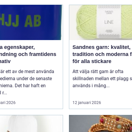
aper,
Sandnes garn: kvalitet,
ndning och framtidens
tradition och moderna 
nativ
för alla stickare
 är ett av de mest använda
Att välja rätt garn är ofta
edierna under de senaste
skillnaden mellan ett plagg
ierna. Det har haft en
används i mång...
 r...
uari 2026
12 januari 2026