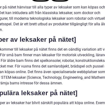
 på nätet hänvisar till alla typer av leksaker som kan köpas och
Det kan inkludera allt från klassiska leksaker, som dockor och
gurer, till moderna teknologiska leksaker som robotar och virtuel
etsspel. Det är ett brett utbud av produkter tillgängligt för alla å
n.
per av leksaker på nätet]
kommer till leksaker på nätet finns det en oändlig variation att v
 För små barn finner man leksaker för motorisk utveckling, lära
. För äldre barn finns det spelkonsoler, robotar, konstruktionslek
ket mer. För vuxna finns det samlarobjekt, brädspel och pussel
an köpas online. Det finns även specialiserade webbplatser so
r STEM-leksaker (Science, Technology, Engineering, and Mathem
 främja barns intresse för dessa ämnen.
pulära leksaker på nätet]
per av leksaker har blivit särskilt populära att köpa online. Exe