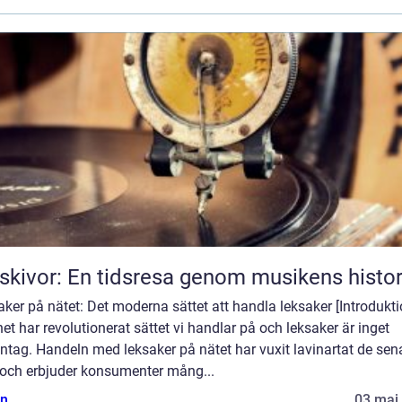
skivor: En tidsresa genom musikens histor
ker på nätet: Det moderna sättet att handla leksaker [Introdukti
net har revolutionerat sättet vi handlar på och leksaker är inget
tag. Handeln med leksaker på nätet har vuxit lavinartat de sen
 och erbjuder konsumenter mång...
n
03 maj