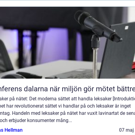
Konferens dalarna när miljön gör mötet bättr
ker på nätet: Det moderna sättet att handla leksaker [Introdukti
net har revolutionerat sättet vi handlar på och leksaker är inget
tag. Handeln med leksaker på nätet har vuxit lavinartat de sen
 och erbjuder konsumenter mång...
as Hellman
07 maj