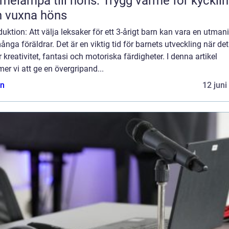
melampa till höns: Trygg värme för kyckli
 vuxna höns
duktion: Att välja leksaker för ett 3-årigt barn kan vara en utman
ånga föräldrar. Det är en viktig tid för barnets utveckling när det
r kreativitet, fantasi och motoriska färdigheter. I denna artikel
r vi att ge en övergripand...
n
12 juni