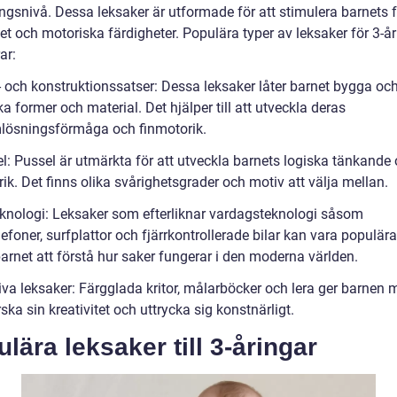
ngsnivå. Dessa leksaker är utformade för att stimulera barnets f
tet och motoriska färdigheter. Populära typer av leksaker för 3-å
ar:
- och konstruktionssatser: Dessa leksaker låter barnet bygga oc
a former och material. Det hjälper till att utveckla deras
lösningsförmåga och finmotorik.
el: Pussel är utmärkta för att utveckla barnets logiska tänkande
ik. Det finns olika svårighetsgrader och motiv att välja mellan.
eknologi: Leksaker som efterliknar vardagsteknologi såsom
efoner, surfplattor och fjärrkontrollerade bilar kan vara populär
arnet att förstå hur saker fungerar i den moderna världen.
iva leksaker: Färgglada kritor, målarböcker och lera ger barnen 
rska sin kreativitet och uttrycka sig konstnärligt.
lära leksaker till 3-åringar