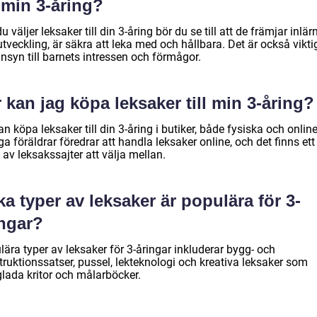
l min 3-åring?
u väljer leksaker till din 3-åring bör du se till att de främjar inlär
tveckling, är säkra att leka med och hållbara. Det är också viktig
nsyn till barnets intressen och förmågor.
 kan jag köpa leksaker till min 3-åring?
n köpa leksaker till din 3-åring i butiker, både fysiska och online
 föräldrar föredrar att handla leksaker online, och det finns ett 
 av leksakssajter att välja mellan.
ka typer av leksaker är populära för 3-
ingar?
ära typer av leksaker för 3-åringar inkluderar bygg- och
truktionssatser, pussel, lekteknologi och kreativa leksaker som
glada kritor och målarböcker.