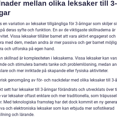
lnader mellan olika leksaker till 3-
gar
s en variation av leksaker tillgängliga för 3-åringar som skiljer s
på deras syfte och funktion. En av de viktigaste skillnaderna är
ivitet. Vissa leksaker tillåter barnet att vara aktivt engagerat och
era med dem, medan andra är mer passiva och ger barnet möjlig
ra och utforska på egen hand.
n skillnad är komplexiteten i leksakerna. Vissa leksaker kan va
de och stimulera barnets tanke och problemlösning, medan an
lare och mer inriktade på skapande eller fysiska aktiviteter.
risk genomgång av för- och nackdelar med olika leksaker till 3-å
kt sett har leksaker till 3-åringar förändrats och utvecklats över t
 var leksaker oftast enklare och mer traditionella, som träpusse
r. Med teknologiska framsteg har det dock kommit en ny genera
tiva och elektroniska leksaker som kan erbjuda mer sofistikerad
llning och lärande.