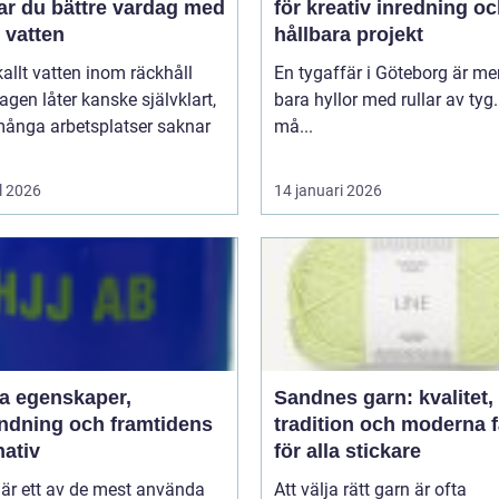
ar du bättre vardag med
för kreativ inredning o
t vatten
hållbara projekt
kallt vatten inom räckhåll
En tygaffär i Göteborg är me
agen låter kanske självklart,
bara hyllor med rullar av tyg.
ånga arbetsplatser saknar
må...
l 2026
14 januari 2026
aper,
Sandnes garn: kvalitet,
ndning och framtidens
tradition och moderna 
nativ
för alla stickare
 är ett av de mest använda
Att välja rätt garn är ofta