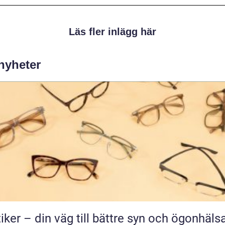
Läs fler inlägg här
 nyheter
iker – din väg till bättre syn och ögonhäls