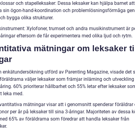
klossar och stapelleksaker: Dessa leksaker kan hjälpa barnet att
ra sin ögon-hand-koordination och problemlösningsförmåga gen
ch bygga olika strukturer.
kinstrument: Xylofoner, trumset och andra musikinstrument är p
-åringar eftersom de får experimentera med olika ljud och rytm.
titativa mätningar om leksaker til
gar
en enkätundersökning utförd av Parenting Magazine, visade det s
föräldrarna väljer leksaker som främjar inlärning och utveckling
åring. 60% prioriterar hållbarhet och 55% letar efter leksaker so
tt leka med.
antitativa mätningar visar att i genomsnitt spenderar föräldrar 
nor per år på leksaker till sina 3-åringar. Majoriteten av dessa 
 med 65% av föräldrarna som föredrar att handla leksaker från
ker.