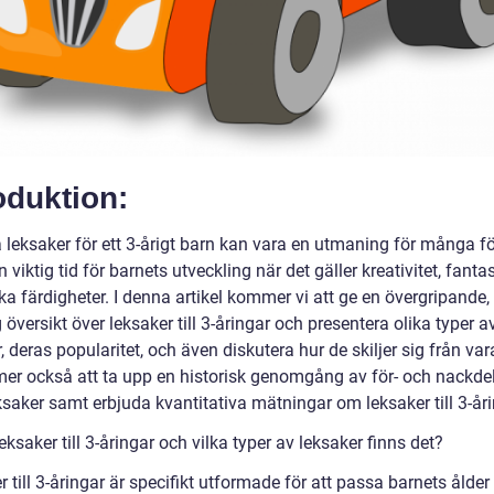
oduktion:
a leksaker för ett 3-årigt barn kan vara en utmaning för många fö
n viktig tid för barnets utveckling när det gäller kreativitet, fanta
a färdigheter. I denna artikel kommer vi att ge en övergripande,
 översikt över leksaker till 3-åringar och presentera olika typer a
, deras popularitet, och även diskutera hur de skiljer sig från va
er också att ta upp en historisk genomgång av för- och nackde
ksaker samt erbjuda kvantitativa mätningar om leksaker till 3-åri
eksaker till 3-åringar och vilka typer av leksaker finns det?
 till 3-åringar är specifikt utformade för att passa barnets ålder