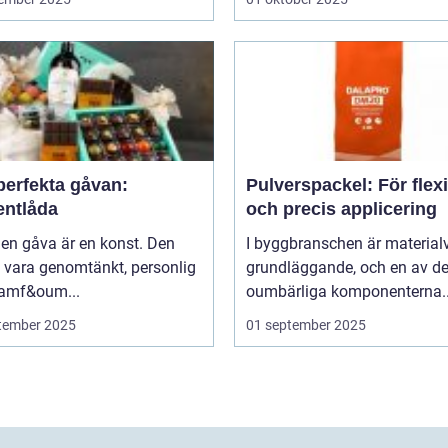
perfekta gåvan:
Pulverspackel: För flex
entlåda
och precis applicering
 en gåva är en konst. Den
I byggbranschen är material
 vara genomtänkt, personlig
grundläggande, och en av d
ramf&oum...
oumbärliga komponenterna..
tember 2025
01 september 2025