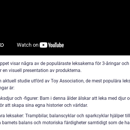
ippet visar några av de populäraste leksakerna för 3-åringar och
r en visuell presentation av produkterna.
en aktuell studie utförd av Toy Association, de mest populära le
ingar är:
ksdjur och -figurer: Barn i denna ålder älskar att leka med djur o
för att skapa sina egna historier och världar.
ra leksaker: Trampbilar, balanscyklar och sparkcyklar hjälper till
a barnets balans och motoriska färdigheter samtidigt som de har