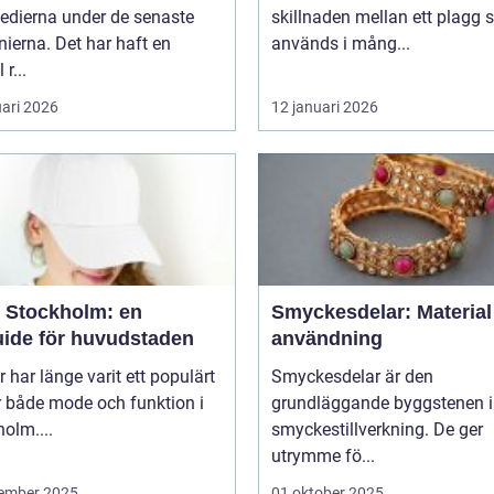
edierna under de senaste
skillnaden mellan ett plagg
ierna. Det har haft en
används i mång...
 r...
uari 2026
12 januari 2026
 Stockholm: en
Smyckesdelar: Material
uide för huvudstaden
användning
 har länge varit ett populärt
Smyckesdelar är den
r både mode och funktion i
grundläggande byggstenen i
olm....
smyckestillverkning. De ger
utrymme fö...
ember 2025
01 oktober 2025