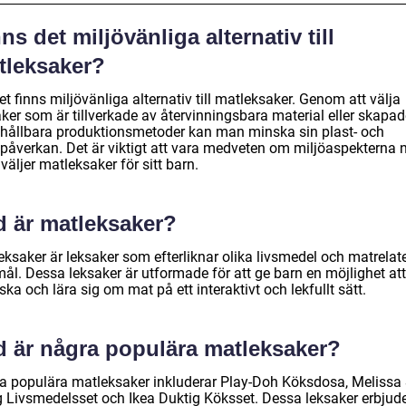
ns det miljövänliga alternativ till
tleksaker?
et finns miljövänliga alternativ till matleksaker. Genom att välja
ker som är tillverkade av återvinningsbara material eller skapad
hållbara produktionsmetoder kan man minska sin plast- och
öpåverkan. Det är viktigt att vara medveten om miljöaspekterna 
äljer matleksaker för sitt barn.
d är matleksaker?
eksaker är leksaker som efterliknar olika livsmedel och matrelat
ål. Dessa leksaker är utformade för att ge barn en möjlighet att
ska och lära sig om mat på ett interaktivt och lekfullt sätt.
d är några populära matleksaker?
a populära matleksaker inkluderar Play-Doh Köksdosa, Melissa
 Livsmedelsset och Ikea Duktig Köksset. Dessa leksaker erbjud