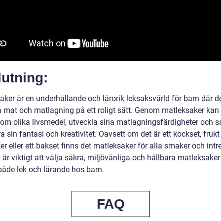
utning:
aker är en underhållande och lärorik leksaksvärld för barn där d
a mat och matlagning på ett roligt sätt. Genom matleksaker kan
g om olika livsmedel, utveckla sina matlagningsfärdigheter och s
a sin fantasi och kreativitet. Oavsett om det är ett kockset, fruk
r eller ett bakset finns det matleksaker för alla smaker och intr
är viktigt att välja säkra, miljövänliga och hållbara matleksaker 
både lek och lärande hos barn.
FAQ