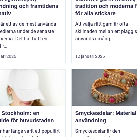
ndning och framtidens
tradition och moderna 
nativ
för alla stickare
 är ett av de mest använda
Att välja rätt garn är ofta
edierna under de senaste
skillnaden mellan ett plagg
ierna. Det har haft en
används i mång...
 r...
uari 2026
12 januari 2026
 Stockholm: en
Smyckesdelar: Material
uide för huvudstaden
användning
 har länge varit ett populärt
Smyckesdelar är den