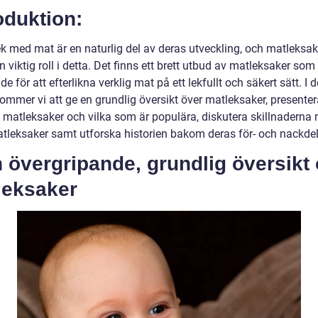
oduktion:
ek med mat är en naturlig del av deras utveckling, och matleksak
n viktig roll i detta. Det finns ett brett utbud av matleksaker som
e för att efterlikna verklig mat på ett lekfullt och säkert sätt. I 
kommer vi att ge en grundlig översikt över matleksaker, presenter
v matleksaker och vilka som är populära, diskutera skillnaderna
atleksaker samt utforska historien bakom deras för- och nackdel
n övergripande, grundlig översikt
leksaker