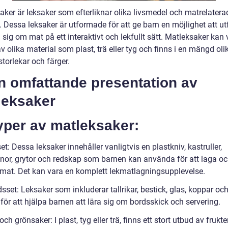
aker är leksaker som efterliknar olika livsmedel och matrelatera
 Dessa leksaker är utformade för att ge barn en möjlighet att ut
 sig om mat på ett interaktivt och lekfullt sätt. Matleksaker kan 
v olika material som plast, trä eller tyg och finns i en mängd oli
storlekar och färger.
En omfattande presentation av
leksaker
yper av matleksaker:
t: Dessa leksaker innehåller vanligtvis en plastkniv, kastruller,
nor, grytor och redskap som barnen kan använda för att laga o
 mat. Det kan vara en komplett lekmatlagningsupplevelse.
sset: Leksaker som inkluderar tallrikar, bestick, glas, koppar oc
r för att hjälpa barnen att lära sig om bordsskick och servering.
och grönsaker: I plast, tyg eller trä, finns ett stort utbud av frukt