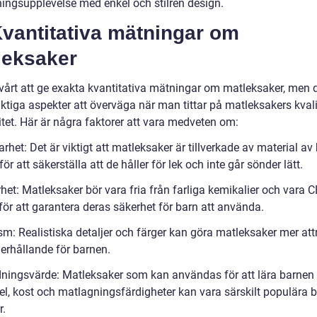
ingsupplevelse med enkel och stilren design.
 Kvantitativa mätningar om
leksaker
svårt att ge exakta kvantitativa mätningar om matleksaker, men d
ktiga aspekter att överväga när man tittar på matleksakers kvali
itet. Här är några faktorer att vara medveten om:
arhet: Det är viktigt att matleksaker är tillverkade av material av
 för att säkerställa att de håller för lek och inte går sönder lätt.
het: Matleksaker bör vara fria från farliga kemikalier och vara C
för att garantera deras säkerhet för barn att använda.
sm: Realistiska detaljer och färger kan göra matleksaker mer att
erhållande för barnen.
ldningsvärde: Matleksaker som kan användas för att lära barne
el, kost och matlagningsfärdigheter kan vara särskilt populära 
r.