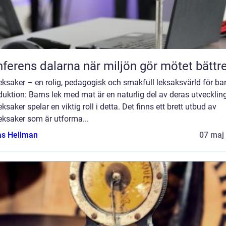
Konferens dalarna när miljön gör mötet bättr
ksaker – en rolig, pedagogisk och smakfull leksaksvärld för ba
duktion: Barns lek med mat är en naturlig del av deras utvecklin
ksaker spelar en viktig roll i detta. Det finns ett brett utbud av
eksaker som är utforma...
as Hellman
07 maj