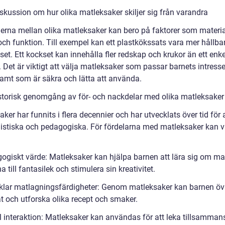
iskussion om hur olika matleksaker skiljer sig från varandra
derna mellan olika matleksaker kan bero på faktorer som materia
ch funktion. Till exempel kan ett plastkökssats vara mer hållbar
set. Ett kockset kan innehålla fler redskap och krukor än ett enke
. Det är viktigt att välja matleksaker som passar barnets intress
amt som är säkra och lätta att använda.
istorisk genomgång av för- och nackdelar med olika matleksaker
ker har funnits i flera decennier och har utvecklats över tid för a
listiska och pedagogiska. För fördelarna med matleksaker kan v
ogiskt värde: Matleksaker kan hjälpa barnen att lära sig om ma
till fantasilek och stimulera sin kreativitet.
klar matlagningsfärdigheter: Genom matleksaker kan barnen öv
t och utforska olika recept och smaker.
l interaktion: Matleksaker kan användas för att leka tillsamma