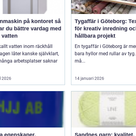
nmaskin på kontoret så
Tygaffär i Göteborg: Tex
ar du bättre vardag med
för kreativ inredning o
t vatten
hållbara projekt
kallt vatten inom räckhåll
En tygaffär i Göteborg är me
agen låter kanske självklart,
bara hyllor med rullar av tyg.
ånga arbetsplatser saknar
må...
l 2026
14 januari 2026
aper,
Sandnes garn: kvalitet,