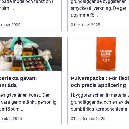
r både mode och funktion i
grundläggande byggstenen i
olm....
smyckestillverkning. De ger
utrymme fö...
ember 2025
01 oktober 2025
perfekta gåvan:
Pulverspackel: För flex
entlåda
och precis applicering
 en gåva är en konst. Den
I byggbranschen är material
 vara genomtänkt, personlig
grundläggande, och en av d
ramf&oum...
oumbärliga komponenterna..
tember 2025
01 september 2025