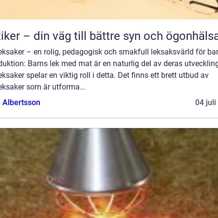
iker – din väg till bättre syn och ögonhäls
ksaker – en rolig, pedagogisk och smakfull leksaksvärld för ba
duktion: Barns lek med mat är en naturlig del av deras utvecklin
ksaker spelar en viktig roll i detta. Det finns ett brett utbud av
eksaker som är utforma...
a Albertsson
04 jul