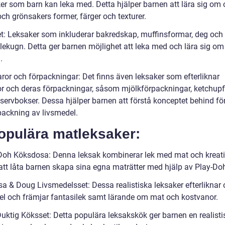
er som barn kan leka med. Detta hjälper barnen att lära sig om 
och grönsakers former, färger och texturer.
t: Leksaker som inkluderar bakredskap, muffinsformar, deg och t
lekugn. Detta ger barnen möjlighet att leka med och lära sig om
.
ror och förpackningar: Det finns även leksaker som efterliknar
r och deras förpackningar, såsom mjölkförpackningar, ketchupf
servbokser. Dessa hjälper barnen att förstå konceptet behind fö
packning av livsmedel.
opulära matleksaker:
Doh Köksdosa: Denna leksak kombinerar lek med mat och kreati
tt låta barnen skapa sina egna maträtter med hjälp av Play-Doh
sa & Doug Livsmedelsset: Dessa realistiska leksaker efterliknar 
el och främjar fantasilek samt lärande om mat och kostvanor.
Duktig Köksset: Detta populära leksakskök ger barnen en realisti