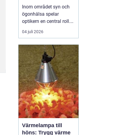
Inom området syn och
ögonhälsa spelar
optikern en central roll.
Genom att regelbundet
04 juli 2026
besöka en optiker kan
man få sin syn
kontrollerad, rådgivning
om synhjälpmedel samt
upprätthålla en god
ögonh&...
Värmelampa till
höns: Trygg värme