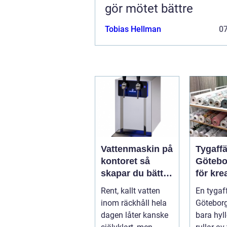
gör mötet bättre
Tobias Hellman
0
Vattenmaskin på
Tygaffä
kontoret så
Götebor
skapar du bättre
för kre
vardag med
inredn
Rent, kallt vatten
En tygaff
friskt vatten
hållbar
inom räckhåll hela
Göteborg
dagen låter kanske
bara hyl