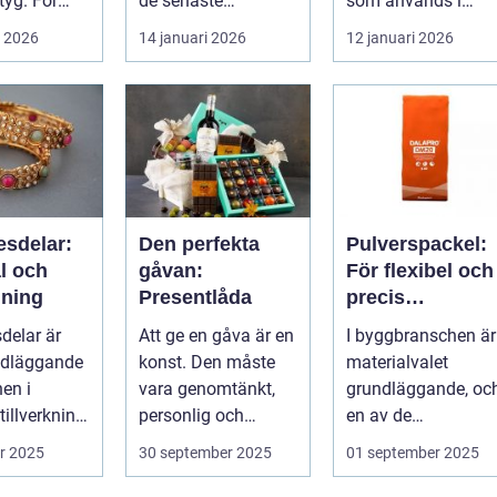
 tyg. För
de senaste
som används i
decennierna. Det
mång...
i 2026
14 januari 2026
12 januari 2026
har haft en central
r...
sdelar:
Den perfekta
Pulverspackel:
l och
gåvan:
För flexibel och
ning
Presentlåda
precis
applicering
delar är
Att ge en gåva är en
I byggbranschen är
ndläggande
konst. Den måste
materialvalet
en i
vara genomtänkt,
grundläggande, oc
illverkning.
personlig och
en av de
trymme fö...
framf&oum...
oumbärliga
r 2025
30 september 2025
01 september 2025
komponenterna...