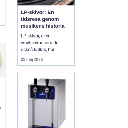
LP-skivor: En
tidsresa genom
musikens historia
LP skivor, eller
vinylskivor som de
också kallas, har
genomgått en förnyad
03 maj 2026
popularitet de senaste
åren. Trots
digitaliseringen av musik
har dessa analoga
medier behållit sin plats i
många musikälskares
hjä...
r