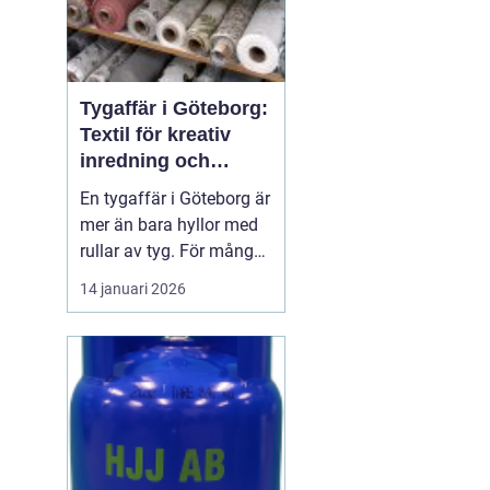
Tygaffär i Göteborg:
Textil för kreativ
inredning och
hållbara projekt
En tygaffär i Göteborg är
mer än bara hyllor med
rullar av tyg. För många
är den en kreativ
14 januari 2026
verkstad, en
problemlösare och en
samarbetspartner i både
små och stora
inredningsprojekt. När
hem, ...