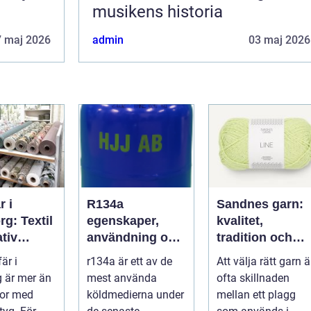
musikens historia
7 maj 2026
admin
03 maj 2026
r i
R134a
Sandnes garn:
g: Textil
egenskaper,
kvalitet,
ativ
användning och
tradition och
ing och
framtidens
moderna färger
är i
r134a är ett av de
Att välja rätt garn ä
a projekt
alternativ
för alla stickare
 är mer än
mest använda
ofta skillnaden
lor med
köldmedierna under
mellan ett plagg