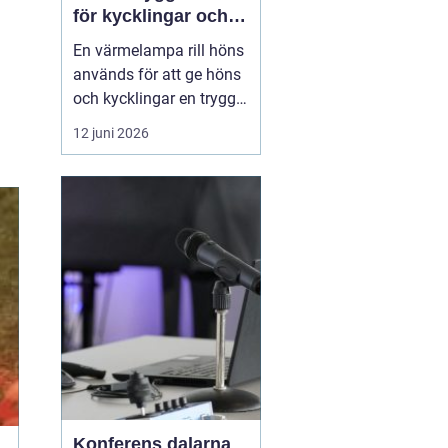
för kycklingar och
vuxna höns
En värmelampa rill höns
används för att ge höns
och kycklingar en trygg
och jämn värme när
12 juni 2026
omgivningstemperature
n inte räcker till. Rätt
värme minskar stress,
förebygger sjukdomar
och gö...
Konferens dalarna