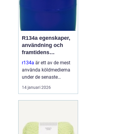
R134a egenskaper,
användning och
framtidens
alternativ
r134a
är ett av de mest
använda köldmedierna
under de senaste
decennierna. Det har
14 januari 2026
haft en central roll i kyl-
och
luftkonditioneringssyste
m i allt från bilar till
kommersiella kylmöbler
och värmepumpar. Sa...