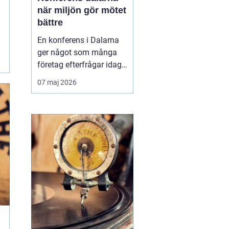
när miljön gör mötet
bättre
En konferens i Dalarna
ger något som många
företag efterfrågar idag:
fokus, lugn och
07 maj 2026
upplevelser som faktiskt
för människor närmare
varandra.
Kombinationen av
levande kultur, starka
traditioner och
storslagen natur skapar
en miljö där idéer får
fäste...