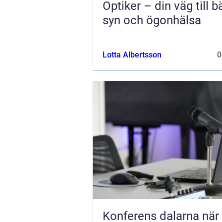
Optiker – din väg till b
syn och ögonhälsa
Lotta Albertsson
0
Konferens dalarna när miljön