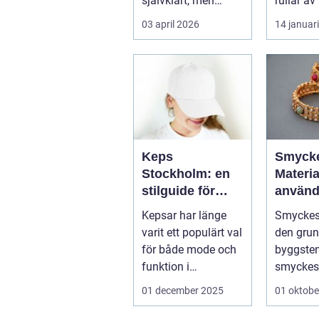
självklart, men
rullar av
många
må...
03 april 2026
14 januar
arbetsplatser
saknar ...
Keps
Smycke
Stockholm: en
Materia
stilguide för
använd
huvudstaden
Kepsar har länge
Smyckes
varit ett populärt val
den gru
för både mode och
byggsten
funktion i
smyckest
Stockholm....
De ger u
01 december 2025
01 oktobe