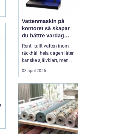
Vattenmaskin på
kontoret så skapar
du bättre vardag
med friskt vatten
Rent, kallt vatten inom
räckhåll hela dagen låter
kanske självklart, men
många arbetsplatser
03 april 2026
saknar en genomtänkt
lösning för dricksvatten.
En
vattenmaskin
gör mer
än att bara servera va...
h