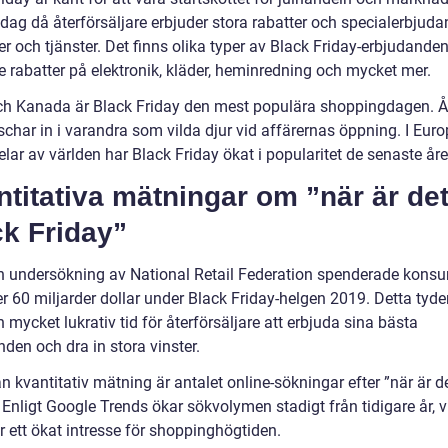
dag då återförsäljare erbjuder stora rabatter och specialerbjud
r och tjänster. Det finns olika typer av Black Friday-erbjudanden
e rabatter på elektronik, kläder, heminredning och mycket mer.
ch Kanada är Black Friday den mest populära shoppingdagen. Å
schar in i varandra som vilda djur vid affärernas öppning. I Eur
lar av världen har Black Friday ökat i popularitet de senaste åre
titativa mätningar om ”när är de
ck Friday”
en undersökning av National Retail Federation spenderade konsu
 60 miljarder dollar under Black Friday-helgen 2019. Detta tyder
n mycket lukrativ tid för återförsäljare att erbjuda sina bästa
den och dra in stora vinster.
 kvantitativ mätning är antalet online-sökningar efter ”när är d
 Enligt Google Trends ökar sökvolymen stadigt från tidigare år, v
r ett ökat intresse för shoppinghögtiden.