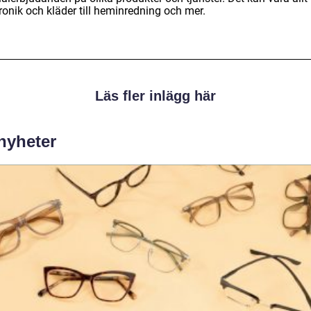
ronik och kläder till heminredning och mer.
Läs fler inlägg här
 nyheter