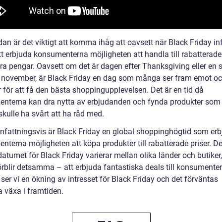
dan är det viktigt att komma ihåg att oavsett när Black Friday infa
tt erbjuda konsumenterna möjligheten att handla till rabatterade
ra pengar. Oavsett om det är dagen efter Thanksgiving eller en s
 november, är Black Friday en dag som många ser fram emot o
 för att få den bästa shoppingupplevelsen. Det är en tid då
nterna kan dra nytta av erbjudanden och fynda produkter som
kulle ha svårt att ha råd med.
attningsvis är Black Friday en global shoppinghögtid som erb
terna möjligheten att köpa produkter till rabatterade priser. De
atumet för Black Friday varierar mellan olika länder och butiker
förblir detsamma – att erbjuda fantastiska deals till konsumente
 ser vi en ökning av intresset för Black Friday och det förväntas
a växa i framtiden.