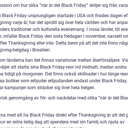
ssion om hur olika ”när är det Black Friday” skiljer sig från var
t Black Friday ursprungligen startade i USA och firades dagen ef
ving varje år, har det spridit sig över hela världen och har anpas
nders traditioner och kulturella evenemang. I vissa länder, till e
n, infaller Black Friday den sista fredagen i november, oavsett o
ter Thanksgiving eller inte. Detta beror på att det inte finns nå
iving-helgdag i Brasilien.
om länderna kan det finnas variationer mellan återförsäljare. Vi
väljer att starta sina Black Friday-reor vid midnatt, medan andra 
a tidigt på morgonen. Det finns också skillnader i hur länge rea
sa butiker som erbjuder erbjudanden endast under Black Friday
ar kampanjer som sträcker sig över hela helgen.
orisk genomgång av för- och nackdelar med olika ”när är det Bla
na med att ha Black Friday direkt efter Thanksgiving är att det 
or en extra ledig dag att spendera med sin familj och njuta av