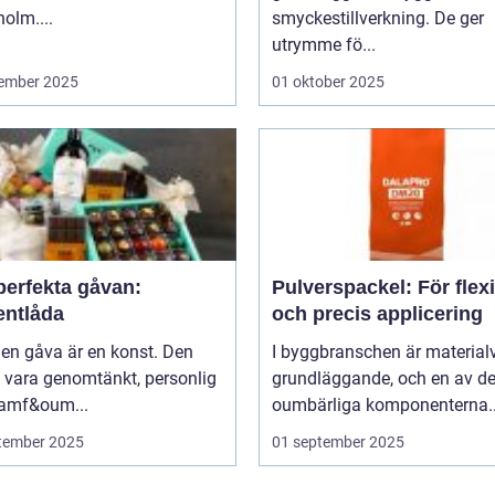
olm....
smyckestillverkning. De ger
utrymme fö...
ember 2025
01 oktober 2025
perfekta gåvan:
Pulverspackel: För flex
entlåda
och precis applicering
 en gåva är en konst. Den
I byggbranschen är material
 vara genomtänkt, personlig
grundläggande, och en av d
ramf&oum...
oumbärliga komponenterna..
tember 2025
01 september 2025