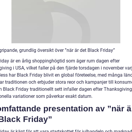
ripande, grundlig översikt över ”när är det Black Friday”
riday är en årlig shoppinghögtid som äger rum dagen efter
ving i USA, vilket faller på den fjärde torsdagen i november varj
ess har Black Friday blivit en global företeelse, med många lä
 traditionen och erbjuder stora reor och kampanjer till konsum
Black Friday traditionellt sett infaller dagen efter Thanksgiving
ionella variationer som påverkar exakt datum.
mfattande presentation av ”när ä
Black Friday”
iday är känt för att vara startskottet för julhandeln och markna