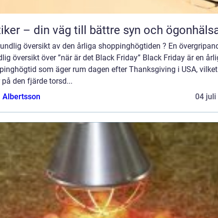
iker – din väg till bättre syn och ögonhäls
undlig översikt av den årliga shoppinghögtiden ? En övergripan
lig översikt över ”när är det Black Friday” Black Friday är en årli
pinghögtid som äger rum dagen efter Thanksgiving i USA, vilket
r på den fjärde torsd...
a Albertsson
04 jul