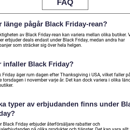
FAQ
r länge pågår Black Friday-rean?
tigheten av Black Friday-rean kan variera mellan olika butiker. 
ker erbjuder deals endast under Black Friday, medan andra har
anjer som sträcker sig över hela helgen.
 infaller Black Friday?
 Friday äger rum dagen efter Thanksgiving i USA, vilket faller p
e torsdagen i november varje år. Det kan dock variera i olika län
utiker.
lka typer av erbjudanden finns under Bl
iday?
 Black Friday erbjuder återförsäljare rabatter och
alerbjudanden på olika produkter och tjänster. Det kan vara allt