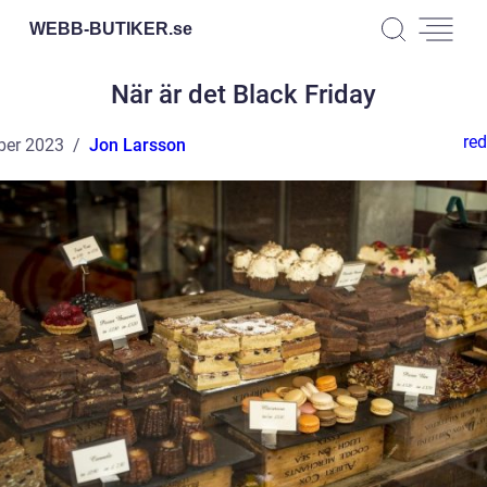
WEBB-BUTIKER.
se
När är det Black Friday
red
ber 2023
Jon Larsson