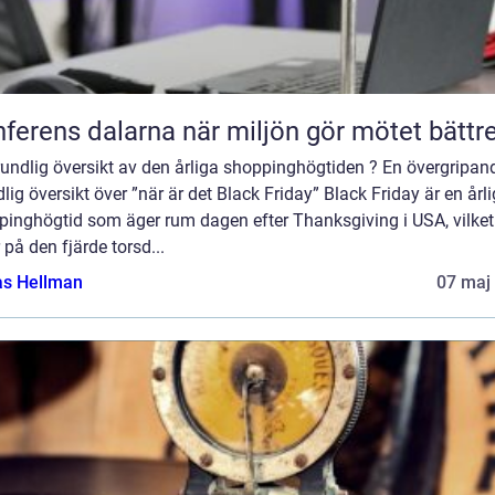
Konferens dalarna när miljön gör mötet bättr
undlig översikt av den årliga shoppinghögtiden ? En övergripan
lig översikt över ”när är det Black Friday” Black Friday är en årli
pinghögtid som äger rum dagen efter Thanksgiving i USA, vilket
r på den fjärde torsd...
as Hellman
07 maj