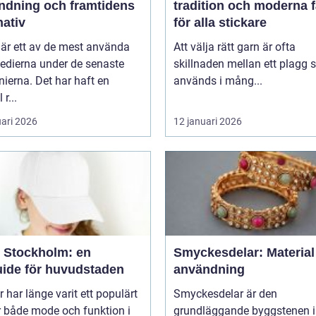
ndning och framtidens
tradition och moderna 
nativ
för alla stickare
 är ett av de mest använda
Att välja rätt garn är ofta
edierna under de senaste
skillnaden mellan ett plagg
ierna. Det har haft en
används i mång...
 r...
uari 2026
12 januari 2026
 Stockholm: en
Smyckesdelar: Material
uide för huvudstaden
användning
 har länge varit ett populärt
Smyckesdelar är den
r både mode och funktion i
grundläggande byggstenen i