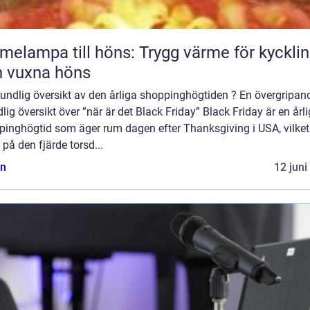
melampa till höns: Trygg värme för kyckli
 vuxna höns
undlig översikt av den årliga shoppinghögtiden ? En övergripan
lig översikt över ”när är det Black Friday” Black Friday är en årli
pinghögtid som äger rum dagen efter Thanksgiving i USA, vilket
r på den fjärde torsd...
n
12 juni