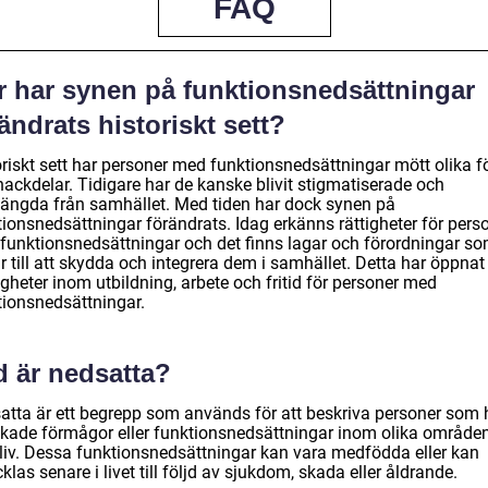
FAQ
r har synen på funktionsnedsättningar
ändrats historiskt sett?
riskt sett har personer med funktionsnedsättningar mött olika fö
nackdelar. Tidigare har de kanske blivit stigmatiserade och
tängda från samhället. Med tiden har dock synen på
tionsnedsättningar förändrats. Idag erkänns rättigheter för pers
funktionsnedsättningar och det finns lagar och förordningar s
r till att skydda och integrera dem i samhället. Detta har öppnat
gheter inom utbildning, arbete och fritid för personer med
tionsnedsättningar.
d är nedsatta?
atta är ett begrepp som används för att beskriva personer som 
kade förmågor eller funktionsnedsättningar inom olika område
 liv. Dessa funktionsnedsättningar kan vara medfödda eller kan
klas senare i livet till följd av sjukdom, skada eller åldrande.