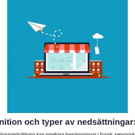
nition och typer av nedsättningar
tionsnedsättning kan innebära begränsningar i fysisk, sensorisk 