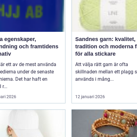
aper,
Sandnes garn: kvalitet,
ndning och framtidens
tradition och moderna 
nativ
för alla stickare
 är ett av de mest använda
Att välja rätt garn är ofta
edierna under de senaste
skillnaden mellan ett plagg
ierna. Det har haft en
används i mång...
 r...
uari 2026
12 januari 2026