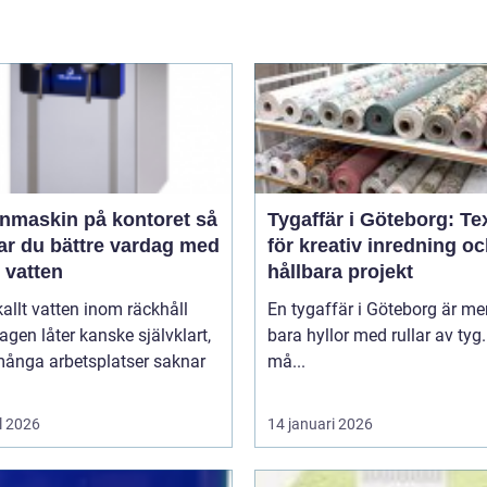
nmaskin på kontoret så
Tygaffär i Göteborg: Tex
ar du bättre vardag med
för kreativ inredning o
t vatten
hållbara projekt
kallt vatten inom räckhåll
En tygaffär i Göteborg är me
agen låter kanske självklart,
bara hyllor med rullar av tyg.
ånga arbetsplatser saknar
må...
l 2026
14 januari 2026