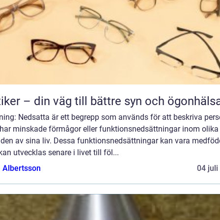
iker – din väg till bättre syn och ögonhäls
ning: Nedsatta är ett begrepp som används för att beskriva per
har minskade förmågor eller funktionsnedsättningar inom olika
den av sina liv. Dessa funktionsnedsättningar kan vara medfö
 kan utvecklas senare i livet till föl...
a Albertsson
04 jul