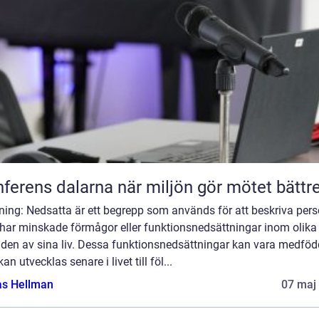
Konferens dalarna när miljön gör mötet bättr
ning: Nedsatta är ett begrepp som används för att beskriva per
har minskade förmågor eller funktionsnedsättningar inom olika
den av sina liv. Dessa funktionsnedsättningar kan vara medfö
 kan utvecklas senare i livet till föl...
as Hellman
07 maj