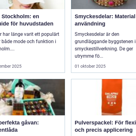
 Stockholm: en
Smyckesdelar: Material
uide för huvudstaden
användning
 har länge varit ett populärt
Smyckesdelar är den
r både mode och funktion i
grundläggande byggstenen i
olm....
smyckestillverkning. De ger
utrymme fö...
ember 2025
01 oktober 2025
perfekta gåvan:
Pulverspackel: För flex
entlåda
och precis applicering