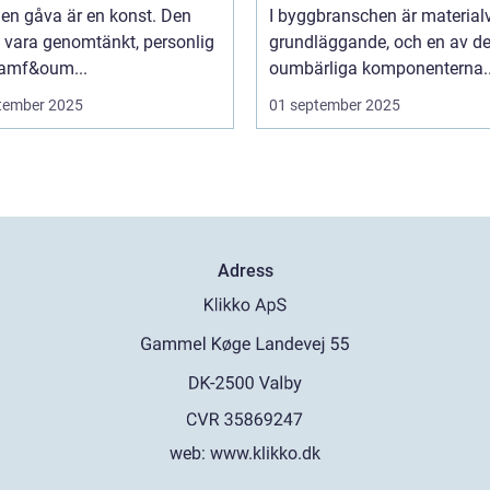
 en gåva är en konst. Den
I byggbranschen är material
 vara genomtänkt, personlig
grundläggande, och en av d
ramf&oum...
oumbärliga komponenterna..
tember 2025
01 september 2025
Adress
web:
www.klikko.dk