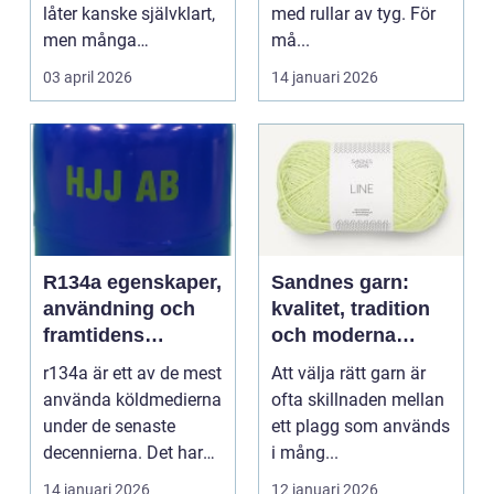
låter kanske självklart,
med rullar av tyg. För
men många
må...
arbetsplatser saknar ...
03 april 2026
14 januari 2026
R134a egenskaper,
Sandnes garn:
användning och
kvalitet, tradition
framtidens
och moderna
alternativ
färger för alla
r134a är ett av de mest
Att välja rätt garn är
stickare
använda köldmedierna
ofta skillnaden mellan
under de senaste
ett plagg som används
decennierna. Det har
i mång...
haft en central r...
14 januari 2026
12 januari 2026