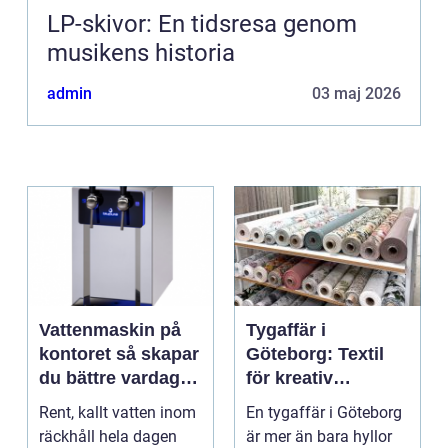
LP-skivor: En tidsresa genom
musikens historia
admin
03 maj 2026
Vattenmaskin på
Tygaffär i
kontoret så skapar
Göteborg: Textil
du bättre vardag
för kreativ
med friskt vatten
inredning och
Rent, kallt vatten inom
En tygaffär i Göteborg
hållbara projekt
räckhåll hela dagen
är mer än bara hyllor