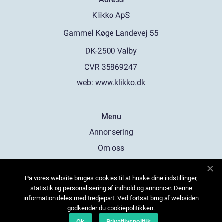
web:
www.klikko.dk
Menu
Annonsering
Om oss
Cookies
På vores website bruges cookies til at huske dine indstillinger,
Kontakta oss
statistik og personalisering af indhold og annoncer. Denne
Sitemap
information deles med tredjepart. Ved fortsat brug af websiden
godkender du cookiepolitikken.
Ok
Privatlivspolitik